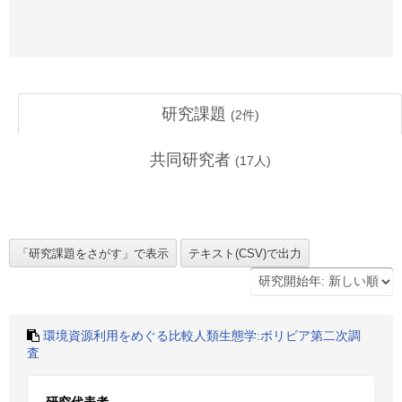
研究課題
(
2
件)
共同研究者
(
17
人)
環境資源利用をめぐる比較人類生態学:ボリビア第二次調
査