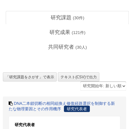
研究課題
(
30
件)
研究成果
(
121
件)
共同研究者
(
30
人)
DNA二本鎖切断の相同組換え修復経路選択を制御する新
たな物理要因とその作用機序
研究代表者
研究代表者