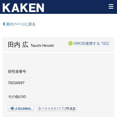
前のページに戻る
田内 広
ORCID連携する
*注記
Tauchi Hiroshi
研究者番号
70216597
その他のID