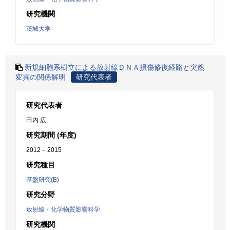
研究機関
茨城大学
新規細胞系樹立による放射線ＤＮＡ損傷修復経路と突然
変異の関係解明
研究代表者
研究代表者
田内 広
研究期間 (年度)
2012 – 2015
研究種目
基盤研究(B)
研究分野
放射線・化学物質影響科学
研究機関