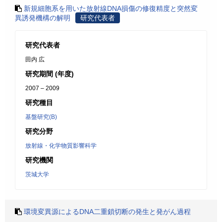
新規細胞系を用いた放射線DNA損傷の修復精度と突然変
異誘発機構の解明
研究代表者
研究代表者
田内 広
研究期間 (年度)
2007 – 2009
研究種目
基盤研究(B)
研究分野
放射線・化学物質影響科学
研究機関
茨城大学
環境変異源によるDNA二重鎖切断の発生と発がん過程