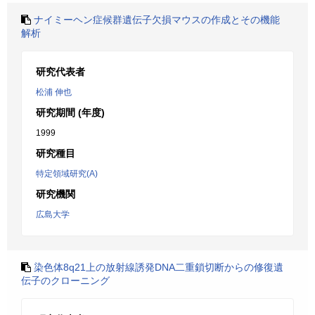
ナイミーヘン症候群遺伝子欠損マウスの作成とその機能
解析
研究代表者
松浦 伸也
研究期間 (年度)
1999
研究種目
特定領域研究(A)
研究機関
広島大学
染色体8q21上の放射線誘発DNA二重鎖切断からの修復遺
伝子のクローニング