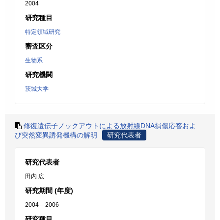
2004
研究種目
特定領域研究
審査区分
生物系
研究機関
茨城大学
修復遺伝子ノックアウトによる放射線DNA損傷応答およ
び突然変異誘発機構の解明
研究代表者
研究代表者
田内 広
研究期間 (年度)
2004 – 2006
研究種目