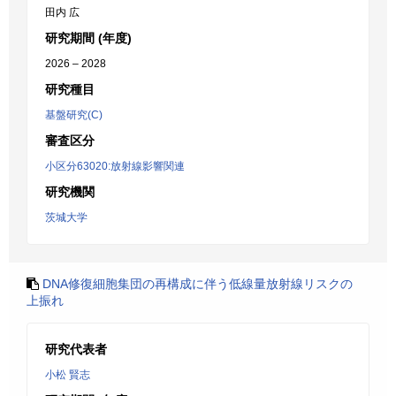
田内 広
研究期間 (年度)
2026 – 2028
研究種目
基盤研究(C)
審査区分
小区分63020:放射線影響関連
研究機関
茨城大学
DNA修復細胞集団の再構成に伴う低線量放射線リスクの
上振れ
研究代表者
小松 賢志