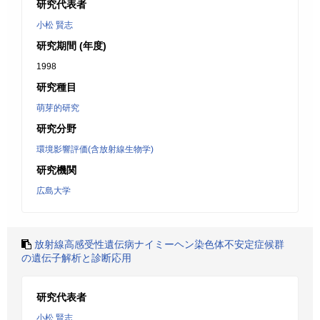
研究代表者
小松 賢志
研究期間 (年度)
1998
研究種目
萌芽的研究
研究分野
環境影響評価(含放射線生物学)
研究機関
広島大学
放射線高感受性遺伝病ナイミーヘン染色体不安定症候群
の遺伝子解析と診断応用
研究代表者
小松 賢志