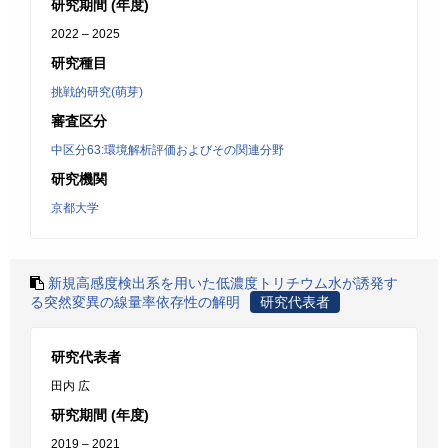
研究期間 (年度)
2022 – 2025
研究種目
挑戦的研究(萌芽)
審査区分
中区分63:環境解析評価およびその関連分野
研究機関
京都大学
新規高感度検出系を用いた低濃度トリチウム水が誘発す
る突然変異の線量率依存性の解明
研究代表者
研究代表者
田内 広
研究期間 (年度)
2019 – 2021