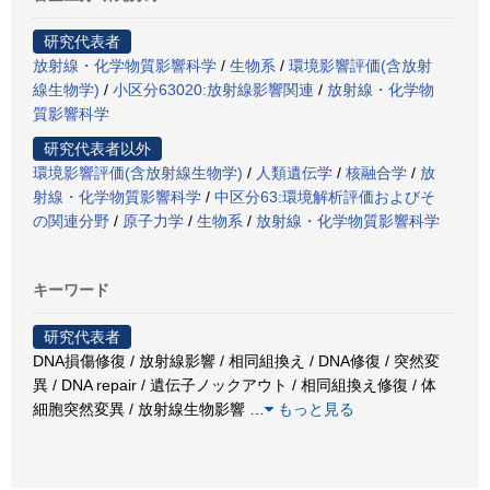
研究代表者
放射線・化学物質影響科学
/
生物系
/
環境影響評価(含放射
線生物学)
/
小区分63020:放射線影響関連
/
放射線・化学物
質影響科学
研究代表者以外
環境影響評価(含放射線生物学)
/
人類遺伝学
/
核融合学
/
放
射線・化学物質影響科学
/
中区分63:環境解析評価およびそ
の関連分野
/
原子力学
/
生物系
/
放射線・化学物質影響科学
キーワード
研究代表者
DNA損傷修復 / 放射線影響 / 相同組換え / DNA修復 / 突然変
異 / DNA repair / 遺伝子ノックアウト / 相同組換え修復 / 体
細胞突然変異 / 放射線生物影響
…
もっと見る