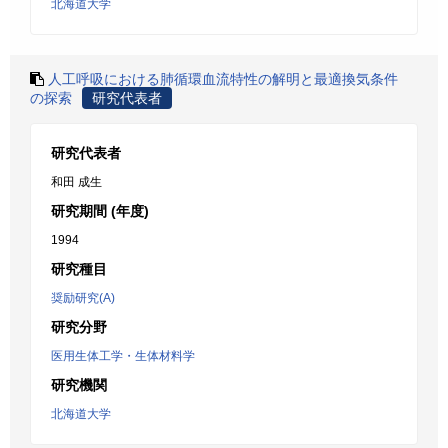
北海道大学
人工呼吸における肺循環血流特性の解明と最適換気条件
の探索
研究代表者
研究代表者
和田 成生
研究期間 (年度)
1994
研究種目
奨励研究(A)
研究分野
医用生体工学・生体材料学
研究機関
北海道大学