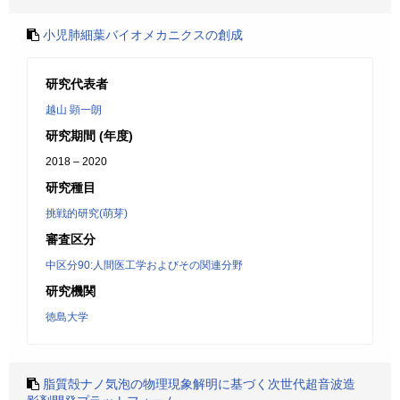
小児肺細葉バイオメカニクスの創成
研究代表者
越山 顕一朗
研究期間 (年度)
2018 – 2020
研究種目
挑戦的研究(萌芽)
審査区分
中区分90:人間医工学およびその関連分野
研究機関
徳島大学
脂質殻ナノ気泡の物理現象解明に基づく次世代超音波造