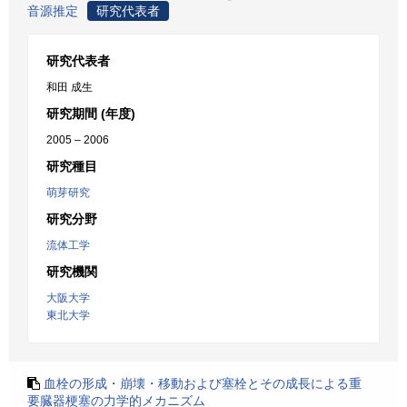
音源推定
研究代表者
研究代表者
和田 成生
研究期間 (年度)
2005 – 2006
研究種目
萌芽研究
研究分野
流体工学
研究機関
大阪大学
東北大学
血栓の形成・崩壊・移動および塞栓とその成長による重
要臓器梗塞の力学的メカニズム