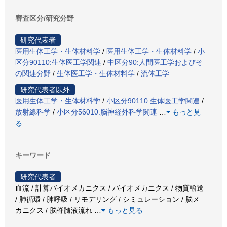
審査区分/研究分野
研究代表者
医用生体工学・生体材料学
/
医用生体工学・生体材料学
/
小
区分90110:生体医工学関連
/
中区分90:人間医工学およびそ
の関連分野
/
生体医工学・生体材料学
/
流体工学
研究代表者以外
医用生体工学・生体材料学
/
小区分90110:生体医工学関連
/
放射線科学
/
小区分56010:脳神経外科学関連
…
もっと見
る
キーワード
研究代表者
血流 / 計算バイオメカニクス / バイオメカニクス / 物質輸送
/ 肺循環 / 肺呼吸 / リモデリング / シミュレーション / 脳メ
カニクス / 脳脊髄液流れ
…
もっと見る