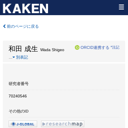
前のページに戻る
和田 成生
ORCID連携する
*注記
Wada Shigeo
…
別表記
研究者番号
70240546
その他のID