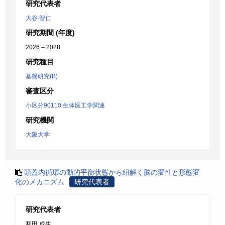
研究代表者
大谷 智仁
研究期間 (年度)
2026 – 2028
研究種目
基盤研究(B)
審査区分
小区分90110:生体医工学関連
研究機関
大阪大学
頭蓋内循環の動的平衡状態から紐解く脳の変性と形態変
化のメカニズム
研究代表者
研究代表者
和田 成生