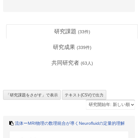
研究課題
(
33
件)
研究成果
(
339
件)
共同研究者
(
63
人)
流体ーMRI物理の数理統合が導くNeurofluidの定量的理解