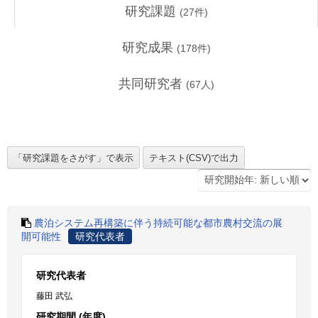
研究課題
(
27
件)
研究成果
(
178
件)
共同研究者
(
67
人)
農泊システム再構築に伴う持続可能な都市農村交流の展
開可能性
研究代表者
研究代表者
藤田 武弘
研究期間 (年度)