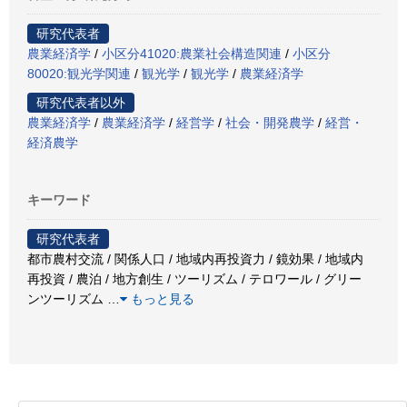
研究代表者
農業経済学
/
小区分41020:農業社会構造関連
/
小区分
80020:観光学関連
/
観光学
/
観光学
/
農業経済学
研究代表者以外
農業経済学
/
農業経済学
/
経営学
/
社会・開発農学
/
経営・
経済農学
キーワード
研究代表者
都市農村交流 / 関係人口 / 地域内再投資力 / 鏡効果 / 地域内
再投資 / 農泊 / 地方創生 / ツーリズム / テロワール / グリー
ンツーリズム
…
もっと見る