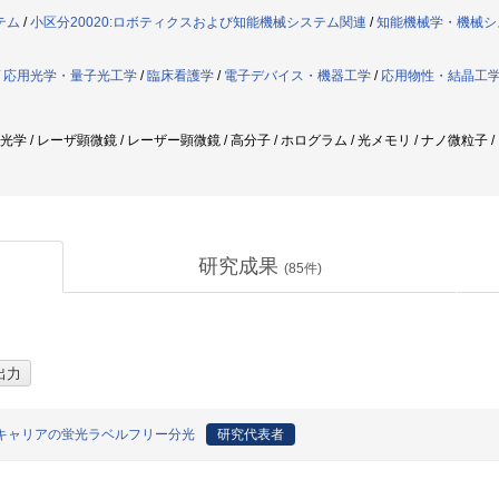
テム
/
小区分20020:ロボティクスおよび知能機械システム関連
/
知能機械学・機械シ
/
応用光学・量子光工学
/
臨床看護学
/
電子デバイス・機器工学
/
応用物性・結晶工
形光学 / レーザ顕微鏡 / レーザー顕微鏡 / 高分子 / ホログラム / 光メモリ / ナノ微粒子
研究成果
(
85
件)
キャリアの蛍光ラベルフリー分光
研究代表者