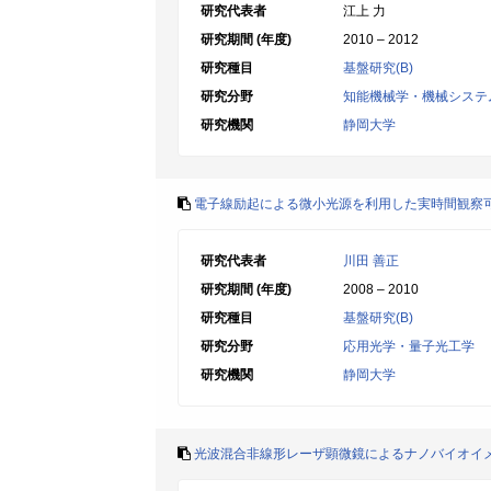
研究代表者
江上 力
研究期間 (年度)
2010 – 2012
研究種目
基盤研究(B)
研究分野
知能機械学・機械システ
研究機関
静岡大学
電子線励起による微小光源を利用した実時間観察
研究代表者
川田 善正
研究期間 (年度)
2008 – 2010
研究種目
基盤研究(B)
研究分野
応用光学・量子光工学
研究機関
静岡大学
光波混合非線形レーザ顕微鏡によるナノバイオイ