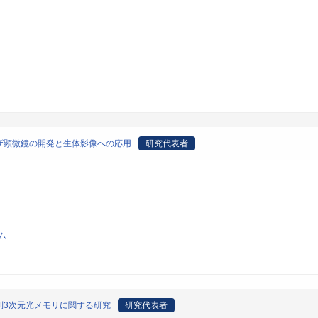
ザ顕微鏡の開発と生体影像への応用
研究代表者
ム
列3次元光メモリに関する研究
研究代表者