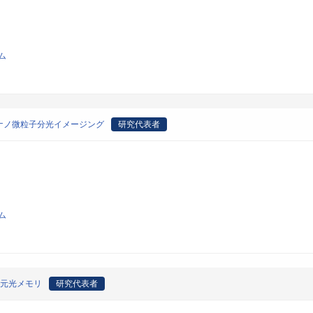
ム
ナノ微粒子分光イメージング
研究代表者
ム
次元光メモリ
研究代表者