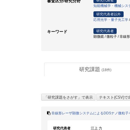
研究代表者
審査区分/研究分野
知能機械学・機械シス
研究代表者以外
応用光学・量子光工学
研究代表者
キーワード
顕微鏡 / 微粒子 / 非線
研究課題
(
18
件)
非線形レーザ顕微システムによるDDSナノ微粒子
研究代表者
江上 力