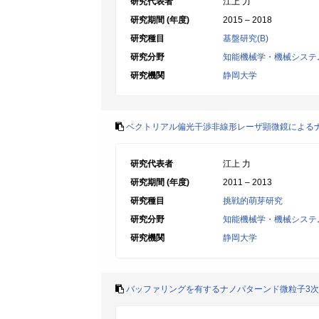
研究代表者
江上 力
研究期間 (年度)
2015 – 2018
研究種目
基盤研究(B)
研究分野
知能機械学・機械システ
研究機関
静岡大学
ベクトリアル偏光干渉非線形レーザ顕微鏡による
研究代表者
江上 力
研究期間 (年度)
2011 – 2013
研究種目
挑戦的萌芽研究
研究分野
知能機械学・機械システ
研究機関
静岡大学
バッファリングを有するナノパターンド微粒子3