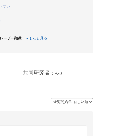
ステム
学
 / レーザー顕微
…
もっと見る
共同研究者
(
14
人)