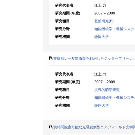
研究代表者
江上 力
研究期間 (年度)
2007 – 2009
研究種目
基盤研究(B)
研究分野
知能機械学・機械システ
研究機関
静岡大学
非線形レーザ顕微鏡を利用したジッターフリーナ
研究代表者
江上 力
研究期間 (年度)
2007 – 2009
研究種目
挑戦的萌芽研究
研究分野
知能機械学・機械システ
研究機関
静岡大学
実時間観察可能な光電変換型ニアフィールド光学