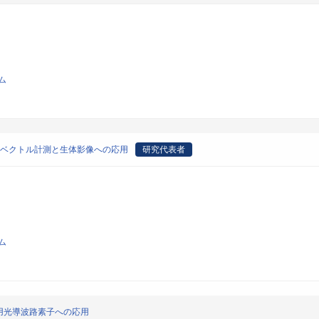
ム
位ベクトル計測と生体影像への応用
研究代表者
ム
用光導波路素子への応用