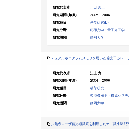
研究代表者
川田 善正
研究期間 (年度)
2005 – 2006
研究種目
基盤研究(B)
研究分野
応用光学・量子光工学
研究機関
静岡大学
デュアルホログラムメモリを用いた偏光干渉レー
研究代表者
江上 力
研究期間 (年度)
2004 – 2006
研究種目
萌芽研究
研究分野
知能機械学・機械システ
研究機関
静岡大学
共焦点レーザ偏光顕微鏡を利用したナノ微小球配