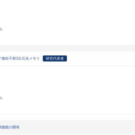
ム
ノ微粒子群3次元光メモリ
研究代表者
ム
顕微鏡の開発