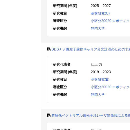
研究期間 (年度)
2025 – 2027
研究種目
基盤研究(C)
審査区分
小区分20020:ロボテ
研究機関
静岡大学
DDSナノ微粒子薬物キャリア分光計測のための非
研究代表者
江上 力
研究期間 (年度)
2019 – 2023
研究種目
基盤研究(B)
審査区分
小区分20020:ロボテ
研究機関
静岡大学
超解像ベクトリアル偏光干渉レーザ顕微鏡による