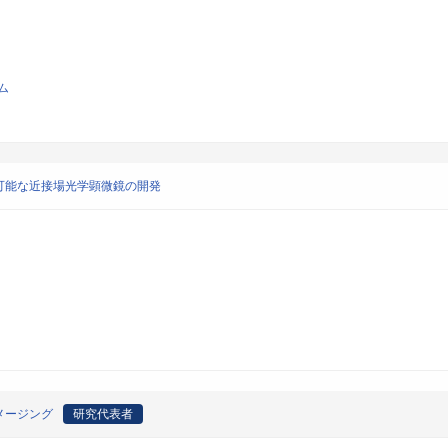
ム
可能な近接場光学顕微鏡の開発
メージング
研究代表者