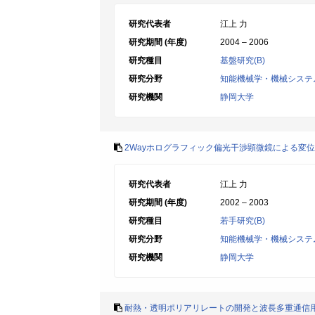
研究代表者
江上 力
研究期間 (年度)
2004 – 2006
研究種目
基盤研究(B)
研究分野
知能機械学・機械システ
研究機関
静岡大学
2Wayホログラフィック偏光干渉顕微鏡による変
研究代表者
江上 力
研究期間 (年度)
2002 – 2003
研究種目
若手研究(B)
研究分野
知能機械学・機械システ
研究機関
静岡大学
耐熱・透明ポリアリレートの開発と波長多重通信