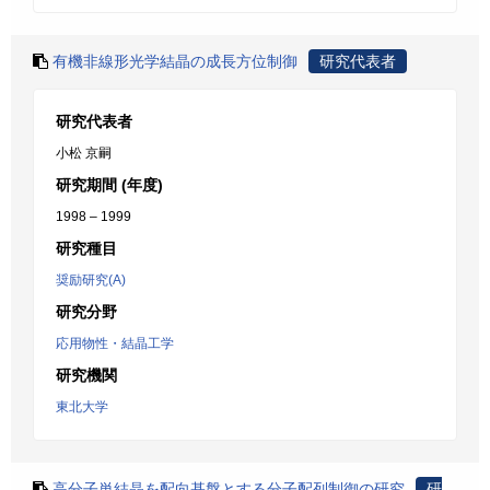
有機非線形光学結晶の成長方位制御
研究代表者
研究代表者
小松 京嗣
研究期間 (年度)
1998 – 1999
研究種目
奨励研究(A)
研究分野
応用物性・結晶工学
研究機関
東北大学
高分子単結晶を配向基盤とする分子配列制御の研究
研