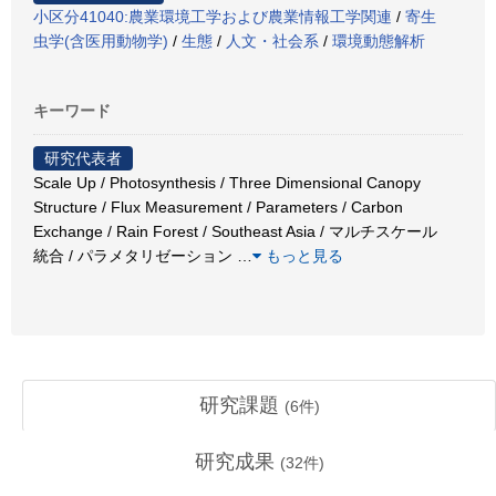
小区分41040:農業環境工学および農業情報工学関連
/
寄生
虫学(含医用動物学)
/
生態
/
人文・社会系
/
環境動態解析
キーワード
研究代表者
Scale Up / Photosynthesis / Three Dimensional Canopy
Structure / Flux Measurement / Parameters / Carbon
Exchange / Rain Forest / Southeast Asia / マルチスケール
統合 / パラメタリゼーション
…
もっと見る
研究課題
(
6
件)
研究成果
(
32
件)