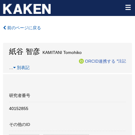
前のページに戻る
紙谷 智彦
KAMITANI Tomohiko
ORCID連携する
*注記
…
別表記
研究者番号
40152855
その他のID