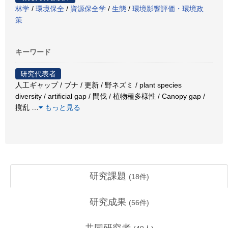
林学
/
環境保全
/
資源保全学
/
生態
/
環境影響評価・環境政
策
キーワード
研究代表者
人工ギャップ / ブナ / 更新 / 野ネズミ / plant species
diversity / artificial gap / 間伐 / 植物種多様性 / Canopy gap /
撹乱
…
もっと見る
研究課題
(
18
件)
研究成果
(
56
件)