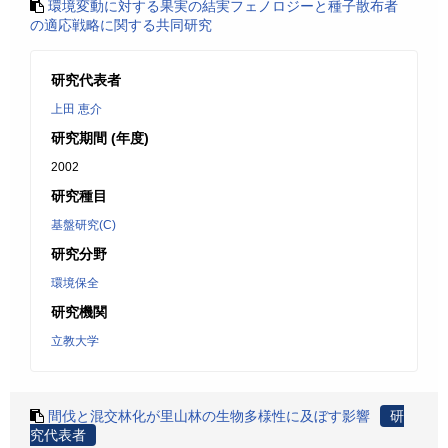
環境変動に対する果実の結実フェノロジーと種子散布者
の適応戦略に関する共同研究
研究代表者
上田 恵介
研究期間 (年度)
2002
研究種目
基盤研究(C)
研究分野
環境保全
研究機関
立教大学
間伐と混交林化が里山林の生物多様性に及ぼす影響
研
究代表者