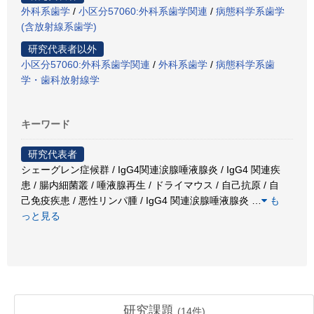
外科系歯学
/
小区分57060:外科系歯学関連
/
病態科学系歯学
(含放射線系歯学)
研究代表者以外
小区分57060:外科系歯学関連
/
外科系歯学
/
病態科学系歯
学・歯科放射線学
キーワード
研究代表者
シェーグレン症候群 / IgG4関連涙腺唾液腺炎 / IgG4 関連疾
患 / 腸内細菌叢 / 唾液腺再生 / ドライマウス / 自己抗原 / 自
己免疫疾患 / 悪性リンパ腫 / IgG4 関連涙腺唾液腺炎
…
も
っと見る
研究課題
(
14
件)