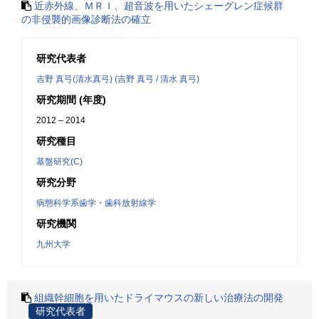
近赤外線、ＭＲＩ、超音波を用いたシェーグレン症候群
の非侵襲的画像診断法の確立
研究代表者
吉野 真弓(清水真弓) (吉野 真弓 / 清水 真弓)
研究期間 (年度)
2012 – 2014
研究種目
基盤研究(C)
研究分野
病態科学系歯学・歯科放射線学
研究機関
九州大学
組織幹細胞を用いたドライマウスの新しい治療法の開発
研究代表者