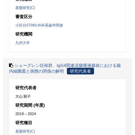
基盤研究(C)
審査区分
小区分57060:外科系歯学関連
研究機関
九州大学
シェーグレン症候群、IgG4関連涙腺唾液腺炎における腸
内細菌叢と病態の関係の解明
研究代表者
研究代表者
大山 順子
研究期間 (年度)
2019 – 2024
研究種目
基盤研究(C)