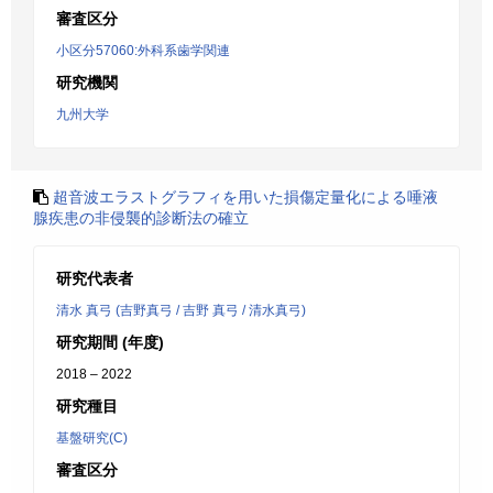
審査区分
小区分57060:外科系歯学関連
研究機関
九州大学
超音波エラストグラフィを用いた損傷定量化による唾液
腺疾患の非侵襲的診断法の確立
研究代表者
清水 真弓 (吉野真弓 / 吉野 真弓 / 清水真弓)
研究期間 (年度)
2018 – 2022
研究種目
基盤研究(C)
審査区分