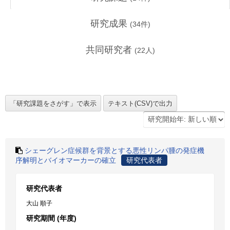
研究成果
(
34
件)
共同研究者
(
22
人)
シェーグレン症候群を背景とする悪性リンパ腫の発症機
序解明とバイオマーカーの確立
研究代表者
研究代表者
大山 順子
研究期間 (年度)