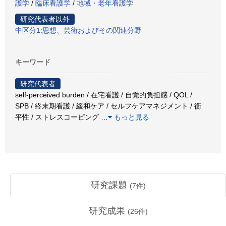
護学
/
臨床看護学
/
地域・老年看護学
研究代表者以外
中区分1:思想、芸術およびその関連分野
キーワード
研究代表者
self-perceived burden / 在宅看護 / 自覚的負担感 / QOL /
SPB / 終末期看護 / 緩和ケア / セルフケアマネジメント / 衡
平性 / ストレスコーピング
…
もっと見る
研究課題
(
7
件)
研究成果
(
26
件)