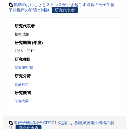
脂肪のおいしさとストレスが引き起こす過食の分子生物
学的機序の解明と制御
研究代表者
研究代表者
松村 成暢
研究期間 (年度)
2016 – 2019
研究種目
基盤研究(B)
研究分野
食品科学
研究機関
京都大学
遺伝子転写因子 CRTC1 欠損による糖尿病発生機構の解
明
研究代表者