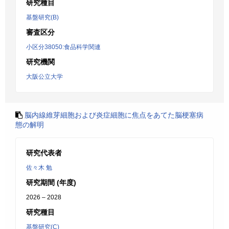
研究種目
基盤研究(B)
審査区分
小区分38050:食品科学関連
研究機関
大阪公立大学
脳内線維芽細胞および炎症細胞に焦点をあてた脳梗塞病
態の解明
研究代表者
佐々木 勉
研究期間 (年度)
2026 – 2028
研究種目
基盤研究(C)