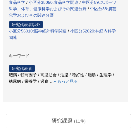
食品科学
/
小区分38050:食品科学関連
/
中区分59:スポーツ
科学、体育、健康科学およびその関連分野
/
中区分38:農芸
化学およびその関連分野
研究代表者以外
小区分56010:脳神経外科学関連
/
小区分52020:神経内科学
関連
キーワード
研究代表者
肥満 / 転写因子 / 高脂肪食 / 油脂 / 嗜好性 / 脂肪 / 生理学 /
糖尿病 / 栄養学 / 過食
…
もっと見る
研究課題
(
11
件)