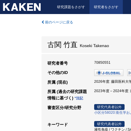
研究課題をさがす
研究者をさがす
前のページに戻る
古関 竹直
Koseki Takenao
70850551
研究者番号
その他のID
2026年度: 藤田医科大
所属 (現在)
2023年度 – 2024年
所属 (過去の研究課題
情報に基づく)
*注記
研究代表者以外
審査区分/研究分野
小区分58020:衛生
研究代表者以外
キーワード
液性免疫 / ワクチン / SA