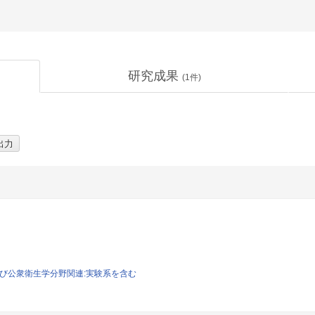
研究成果
(
1
件)
および公衆衛生学分野関連:実験系を含む