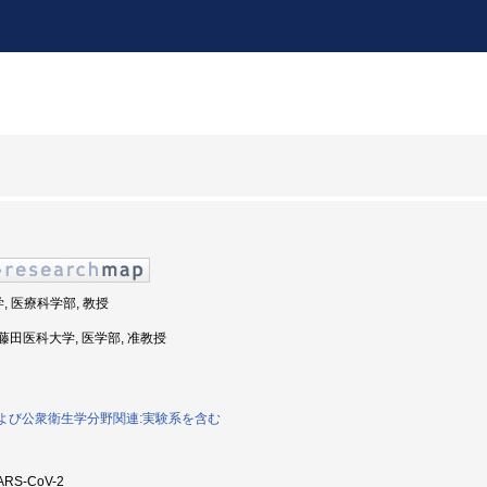
学, 医療科学部, 教授
度: 藤田医科大学, 医学部, 准教授
学および公衆衛生学分野関連:実験系を含む
RS-CoV-2