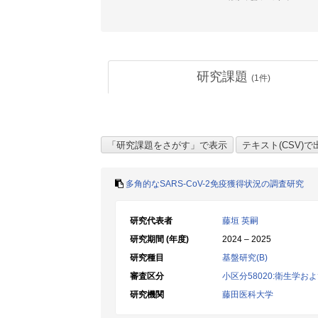
研究課題
(
1
件)
多角的なSARS-CoV-2免疫獲得状況の調査研究
研究代表者
藤垣 英嗣
研究期間 (年度)
2024 – 2025
研究種目
基盤研究(B)
審査区分
小区分58020:衛生学
研究機関
藤田医科大学