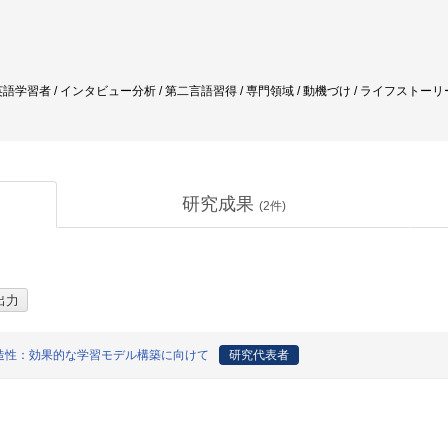
語学習者 / インタビュー分析 / 第二言語習得 / 専門領域 / 動機づけ / ライフストーリ
研究成果
(
2
件)
造性：効果的な学習モデル構築に向けて
研究代表者