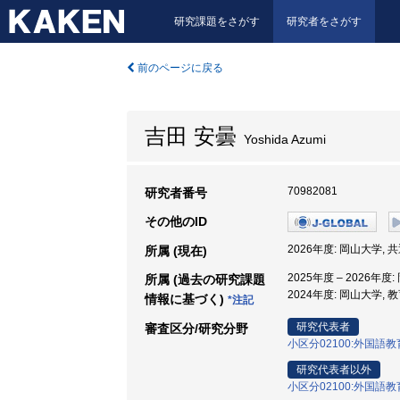
研究課題をさがす
研究者をさがす
前のページに戻る
吉田 安曇
Yoshida Azumi
70982081
研究者番号
その他のID
2026年度: 岡山大学,
所属 (現在)
2025年度 – 2026年
所属 (過去の研究課題
2024年度: 岡山大学, 
情報に基づく)
*注記
研究代表者
審査区分/研究分野
小区分02100:外国語
研究代表者以外
小区分02100:外国語