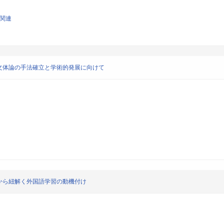
育関連
文体論の手法確立と学術的発展に向けて
から紐解く外国語学習の動機付け