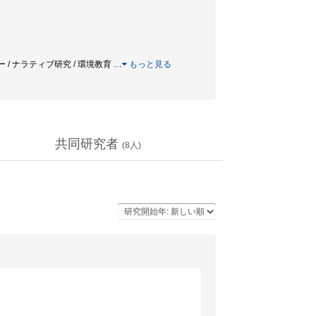
ー / ナラティブ研究 / 環境教育
…
もっと見る
共同研究者
(
8
人)