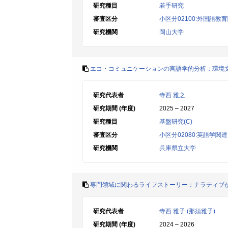
研究種目
若手研究
審査区分
小区分02100:外国語教
研究機関
岡山大学
エコ・コミュニケーションの言語学的分析：環境
研究代表者
寺西 雅之
研究期間 (年度)
2025 – 2027
研究種目
基盤研究(C)
審査区分
小区分02080:英語学関連
研究機関
兵庫県立大学
専門領域に関わるライフストーリー：ナラティブ
研究代表者
寺西 雅子 (那須雅子)
研究期間 (年度)
2024 – 2026