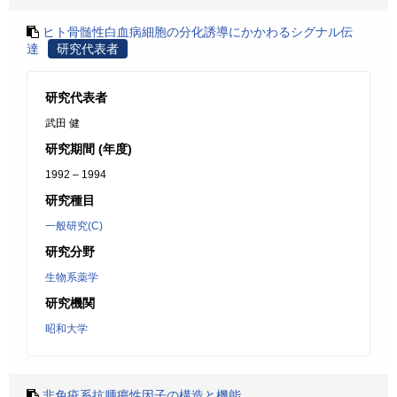
ヒト骨髄性白血病細胞の分化誘導にかかわるシグナル伝
達
研究代表者
研究代表者
武田 健
研究期間 (年度)
1992 – 1994
研究種目
一般研究(C)
研究分野
生物系薬学
研究機関
昭和大学
非免疫系抗腫瘍性因子の構造と機能