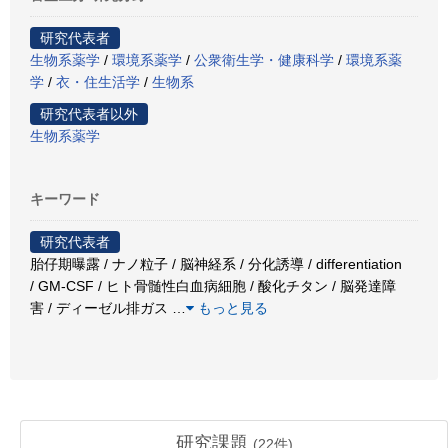
研究代表者
生物系薬学
/
環境系薬学
/
公衆衛生学・健康科学
/
環境系薬
学
/
衣・住生活学
/
生物系
研究代表者以外
生物系薬学
キーワード
研究代表者
胎仔期曝露 / ナノ粒子 / 脳神経系 / 分化誘導 / differentiation
/ GM-CSF / ヒト骨髄性白血病細胞 / 酸化チタン / 脳発達障
害 / ディーゼル排ガス
…
もっと見る
研究課題
(
22
件)