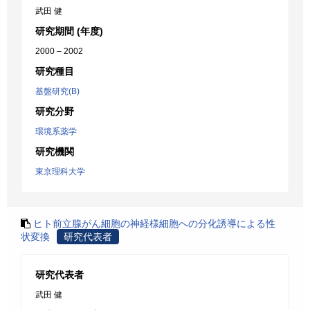
武田 健
研究期間 (年度)
2000 – 2002
研究種目
基盤研究(B)
研究分野
環境系薬学
研究機関
東京理科大学
ヒト前立腺がん細胞の神経様細胞への分化誘導による性
状変換
研究代表者
研究代表者
武田 健