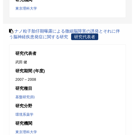
東京理科大学
ナノ粒子胎仔期曝露による微細脳障害の誘発とそれに伴
う脳神経疾患発症に関する研究
研究代表者
研究代表者
武田 健
研究期間 (年度)
2007 – 2008
研究種目
基盤研究(B)
研究分野
環境系薬学
研究機関
東京理科大学