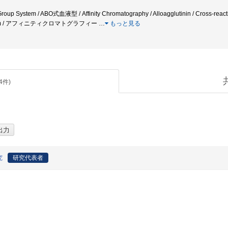
Group System / ABO式血液型 / Affinity Chromatography / Alloagglutinin / Cross-reacti
Serum / アフィニティクロマトグラフィー
…
もっと見る
4
件)
究
研究代表者