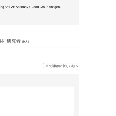
ng Anti-AB Antibody / Blood Group Antigen /
共同研究者
(
9
人)