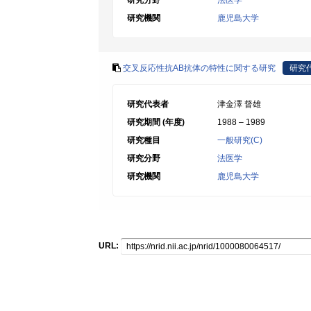
研究分野
法医学
研究機関
鹿児島大学
交叉反応性抗AB抗体の特性に関する研究
研究
研究代表者
津金澤 督雄
研究期間 (年度)
1988 – 1989
研究種目
一般研究(C)
研究分野
法医学
研究機関
鹿児島大学
URL: