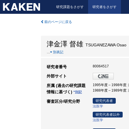
研究課題をさがす
研究者をさがす
前のページに戻る
津金澤 督雄
TSUGANEZAWA Osao
…
別表記
80064517
研究者番号
外部サイト
1995年度 – 1998年度
所属 (過去の研究課題
1988年度 – 1989年度
情報に基づく)
*注記
研究代表者
審査区分/研究分野
法医学
研究代表者以外
法医学