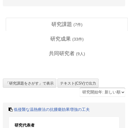
研究課題
(
7
件)
研究成果
(
33
件)
共同研究者
(
9
人)
低侵襲な温熱療法の抗腫瘍効果増強の工夫
研究代表者