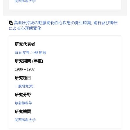
関西医科大学
高血圧持続の動脈硬化性心疾患の発生時期, 進行及び降圧
による心形態変化
研究代表者
白石 友邦
,
小林 昭智
研究期間 (年度)
1986 – 1987
研究種目
一般研究(B)
研究分野
放射線科学
研究機関
関西医科大学