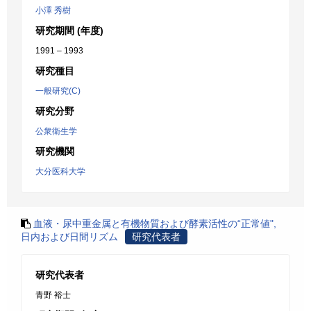
小澤 秀樹
研究期間 (年度)
1991 – 1993
研究種目
一般研究(C)
研究分野
公衆衛生学
研究機関
大分医科大学
血液・尿中重金属と有機物質および酵素活性の“正常値",
日内および日間リズム
研究代表者
研究代表者
青野 裕士