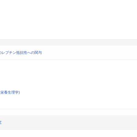
のレプチン抵抗性への関与
栄養生理学)
究