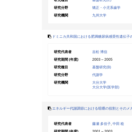
研究種目
基盤研究(C)
研究分野
矯正・小児系歯学
研究機関
九州大学
ドミニカ共和国における肥満糖尿病感受性遺伝子
研究代表者
吉松 博信
研究期間 (年度)
2003 – 2005
研究種目
基盤研究(B)
研究分野
代謝学
研究機関
大分大学
大分大学(医学部)
エネルギー代謝調節における咀嚼の役割とそのメ
研究代表者
藤瀬 多佳子
,
中田 稔
研究期間 (年度)
2001 – 2003