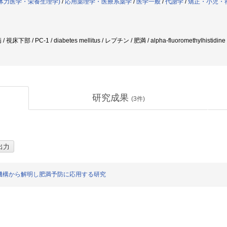
体力医学・栄養生理学)
/
応用薬理学・医療系薬学
/
医学一般
/
代謝学
/
矯正・小児・
下部 / PC-1 / diabetes mellitus / レプチン / 肥満 / alpha-fluoromethylhisti
研究成果
(
3
件)
機構から解明し肥満予防に応用する研究