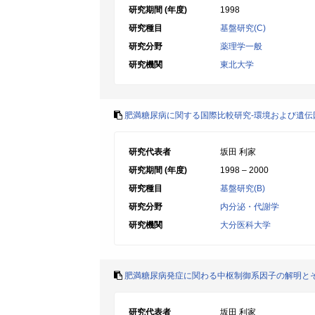
研究期間 (年度)
1998
研究種目
基盤研究(C)
研究分野
薬理学一般
研究機関
東北大学
肥満糖尿病に関する国際比較研究-環境および遺伝
研究代表者
坂田 利家
研究期間 (年度)
1998 – 2000
研究種目
基盤研究(B)
研究分野
内分泌・代謝学
研究機関
大分医科大学
肥満糖尿病発症に関わる中枢制御系因子の解明と
研究代表者
坂田 利家