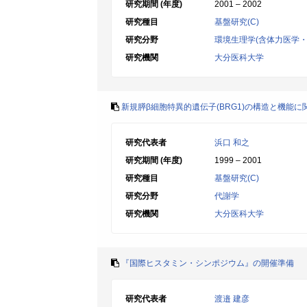
研究期間 (年度)
2001 – 2002
研究種目
基盤研究(C)
研究分野
環境生理学(含体力医学・
研究機関
大分医科大学
新規膵β細胞特異的遺伝子(BRG1)の構造と機能に
研究代表者
浜口 和之
研究期間 (年度)
1999 – 2001
研究種目
基盤研究(C)
研究分野
代謝学
研究機関
大分医科大学
『国際ヒスタミン・シンポジウム』の開催準備
研究代表者
渡邉 建彦