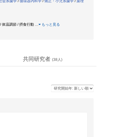
社会系歯学
/
循環器内科学
/
矯正・小児系歯学
/
薬理
dine / 体温調節 / 摂食行動
…
もっと見る
共同研究者
(
38
人)