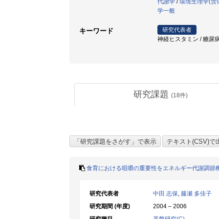
代謝学
/
環境生理学(含
学一般
研究代表者
キーワード
神経ヒスタミン / 糖尿病 / 視床
研究課題
(
18
件)
食育における咀嚼の重要性をエネルギー代謝調節
研究代表者
中田 志保
,
藤瀬 多佳子
研究期間 (年度)
2004 – 2006