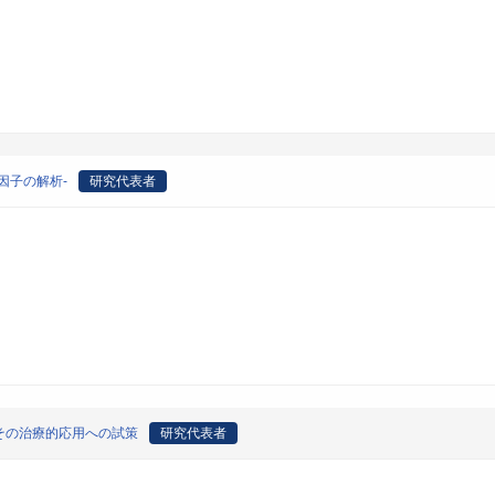
因子の解析-
研究代表者
その治療的応用への試策
研究代表者