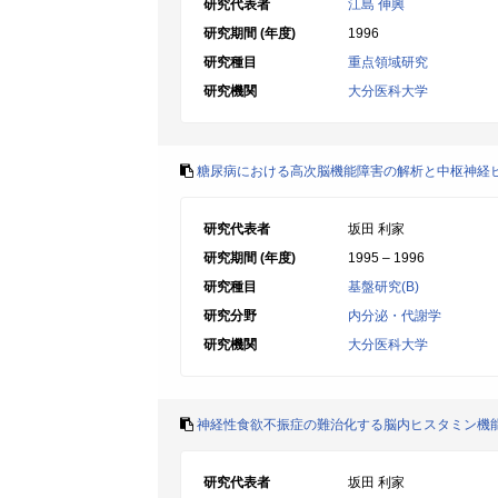
研究代表者
江島 伸興
研究期間 (年度)
1996
研究種目
重点領域研究
研究機関
大分医科大学
糖尿病における高次脳機能障害の解析と中枢神経
研究代表者
坂田 利家
研究期間 (年度)
1995 – 1996
研究種目
基盤研究(B)
研究分野
内分泌・代謝学
研究機関
大分医科大学
神経性食欲不振症の難治化する脳内ヒスタミン機
研究代表者
坂田 利家