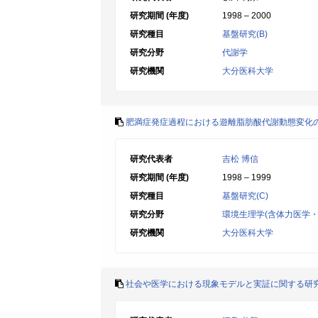
研究期間 (年度)
1998 – 2000
研究種目
基盤研究(B)
研究分野
代謝学
研究機関
大分医科大学
肥満症発症過程における遊離脂肪酸代謝動態変化
研究代表者
吉松 博信
研究期間 (年度)
1998 – 1999
研究種目
基盤研究(C)
研究分野
環境生理学(含体力医学・
研究機関
大分医科大学
社会や医学における現象モデルと実証に関する研