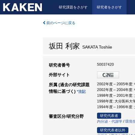
研究課題をさがす
研究者をさがす
前のページに戻る
坂田 利家
SAKATA Toshiie
50037420
研究者番号
外部サイト
2002年度 – 2005年
所属 (過去の研究課題
2002年度 – 2004年
情報に基づく)
*注記
1998年度 – 2001年度
1998年度: 大分医科大学
1994年度 – 1996年
研究代表者
審査区分/研究分野
内分泌・代謝学
/
環境
研究代表者以外