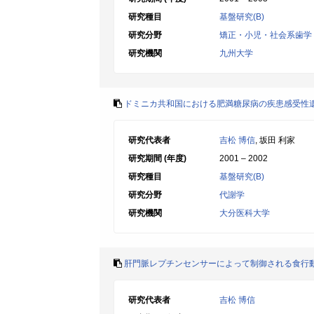
研究種目
基盤研究(B)
研究分野
矯正・小児・社会系歯学
研究機関
九州大学
ドミニカ共和国における肥満糖尿病の疾患感受性
研究代表者
吉松 博信
, 坂田 利家
研究期間 (年度)
2001 – 2002
研究種目
基盤研究(B)
研究分野
代謝学
研究機関
大分医科大学
肝門脈レプチンセンサーによって制御される食行
研究代表者
吉松 博信