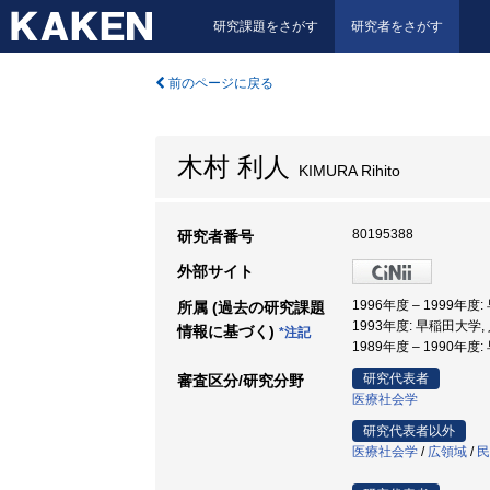
研究課題をさがす
研究者をさがす
前のページに戻る
木村 利人
KIMURA Rihito
80195388
研究者番号
外部サイト
1996年度 – 1999年
所属 (過去の研究課題
1993年度: 早稲田大学,
情報に基づく)
*注記
1989年度 – 1990年
研究代表者
審査区分/研究分野
医療社会学
研究代表者以外
医療社会学
/
広領域
/
民