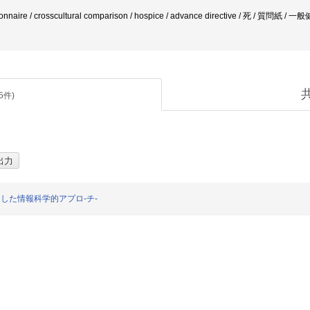
uestionnaire / crosscultural comparison / hospice / advance directive / 死 /
5
件)
した情報科学的アプロ-チ-