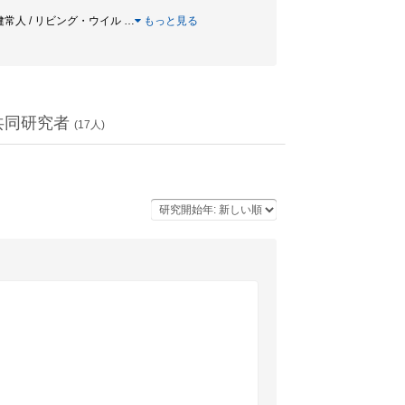
 質問紙 / 一般健常人 / リビング・ウイル
…
もっと見る
共同研究者
(
17
人)