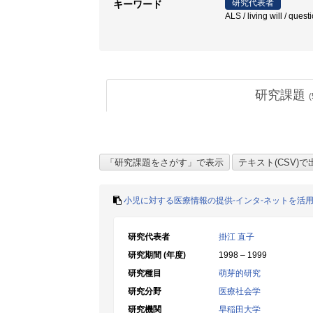
研究代表者
キーワード
ALS / living will / q
研究課題
(
小児に対する医療情報の提供-インタ-ネットを活用
研究代表者
掛江 直子
研究期間 (年度)
1998 – 1999
研究種目
萌芽的研究
研究分野
医療社会学
研究機関
早稲田大学