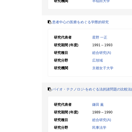
研究機関
早稲田大学
患者中心の医療をめぐる学際的研究
研究代表者
星野 一正
研究期間 (年度)
1991 – 1993
研究種目
総合研究(A)
研究分野
広領域
研究機関
京都女子大学
バイオ・テクノロジ-をめぐる法的諸問題の比較法
研究代表者
鎌田 薫
研究期間 (年度)
1989 – 1990
研究種目
総合研究(A)
研究分野
民事法学