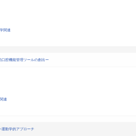
工学関連
的口腔機能管理ツールの創出ー
学関連
い運動学的アプローチ