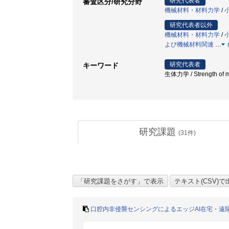
研究代表者
審査区分/研究分野
機械材料・材料力学
/
研究代表者以外
機械材料・材料力学
/
よび機械材料関連
…
研究代表者
キーワード
生体力学 / Strength o
研究課題
(
31
件)
口腔内非侵襲センシングによるエッジAI在宅・遠