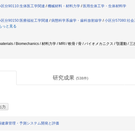
小区分90110:生体医工学関連
/
機械材料・材料力学
/
医用生体工学・生体材料学
小区分90150:医療福祉工学関連
/
病態科学系歯学・歯科放射線学
/
小区分57080:社
もっと見る
f materials / Biomechanics / 材料力学 / MRI / 軟骨 / 骨 / バイオメカニクス / 顎運
研究成果
(
538
件)
隔健康管理・予測システム開発と評価