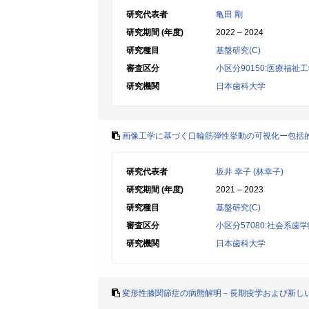
研究代表者
亀田 剛
研究期間 (年度)
2022 – 2024
研究種目
基盤研究(C)
審査区分
小区分90150:医療福祉
研究機関
日本歯科大学
画像工学に基づく口輪筋弾性挙動の可視化ー包括
研究代表者
坂井 幸子 (林幸子)
研究期間 (年度)
2021 – 2023
研究種目
基盤研究(C)
審査区分
小区分57080:社会系歯
研究機関
日本歯科大学
変形性膝関節症の病態解明－長期疫学および新し