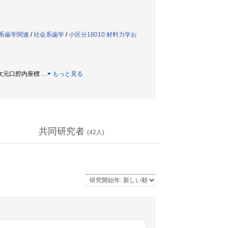
会系歯学関連
/
社会系歯学
/
小区分18010:材料力学お
動 / 三次元口腔内座標
…
もっと見る
共同研究者
(
42
人)