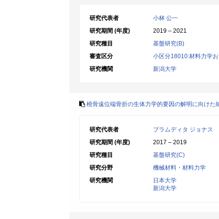
研究代表者
小林 公一
研究期間 (年度)
2019 – 2021
研究種目
基盤研究(B)
審査区分
小区分18010:材料力
研究機関
新潟大学
橈骨遠位端骨折の生体力学的要因の解明に向けた
研究代表者
プラムディタ ジョナス
研究期間 (年度)
2017 – 2019
研究種目
基盤研究(C)
研究分野
機械材料・材料力学
研究機関
日本大学
新潟大学