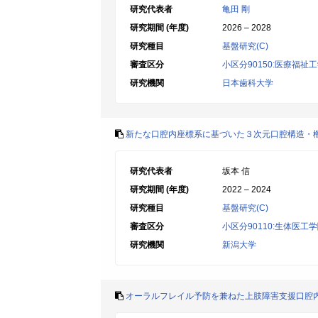
研究代表者
亀田 剛
研究期間 (年度)
2026 – 2028
研究種目
基盤研究(C)
審査区分
小区分90150:医療福祉
研究機関
日本歯科大学
新たな口腔内座標系に基づいた３次元口腔構造・
研究代表者
坂本 信
研究期間 (年度)
2022 – 2024
研究種目
基盤研究(C)
審査区分
小区分90110:生体医工
研究機関
新潟大学
オーラルフレイル予防を兼ねた上肢障害支援口腔内