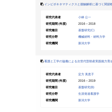
インビボキネマティクスと接触解析に基づく関節
研究代表者
小林 公一
研究期間 (年度)
2016 – 2018
研究種目
基盤研究(C)
研究分野
機械材料・材料力学
研究機関
新潟大学
看護と工学の協働による次世代型助産実践能力育
研究代表者
定方 美恵子
研究期間 (年度)
2016 – 2019
研究種目
基盤研究(B)
研究分野
生涯発達看護学
研究機関
新潟大学