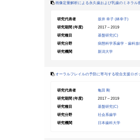
画像定量解析による永久歯および乳歯のミネラル
研究代表者
坂井 幸子 (林幸子)
研究期間 (年度)
2017 – 2019
研究種目
基盤研究(C)
研究分野
病態科学系歯学・歯科放
研究機関
新潟大学
オーラルフレイルの予防に寄与する咬合支援ロボ
研究代表者
亀田 剛
研究期間 (年度)
2017 – 2019
研究種目
基盤研究(C)
研究分野
社会系歯学
研究機関
日本歯科大学