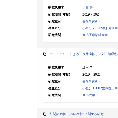
研究代表者
大森 豪
研究期間 (年度)
2019 – 2024
研究種目
基盤研究(C)
審査区分
小区分56020:整形外科
研究機関
新潟医療福祉大学
コーンビームCTによる三次元歯軸，歯列，顎運
研究代表者
坂本 信
研究期間 (年度)
2019 – 2021
研究種目
基盤研究(C)
審査区分
小区分90110:生体医工
研究機関
新潟大学
下肢関節力学モデルの構築に関する研究