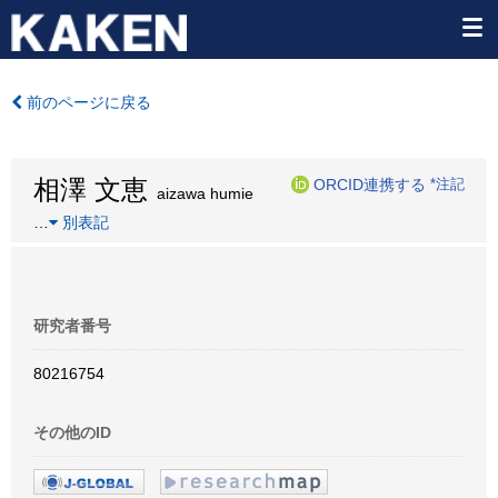
前のページに戻る
相澤 文恵
ORCID連携する
*注記
aizawa humie
…
別表記
研究者番号
80216754
その他のID