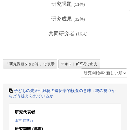
研究課題
(
11
件)
研究成果
(
32
件)
共同研究者
(
16
人)
子どもの先天性難聴の遺伝学的検査の意味：親の視点か
らどう捉えられているか
研究代表者
山本 佳世乃
研究期間 (年度)