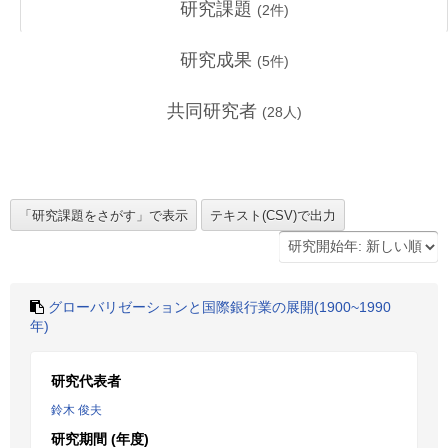
研究課題
(
2
件)
研究成果
(
5
件)
共同研究者
(
28
人)
グローバリゼーションと国際銀行業の展開(1900~1990
年)
研究代表者
鈴木 俊夫
研究期間 (年度)