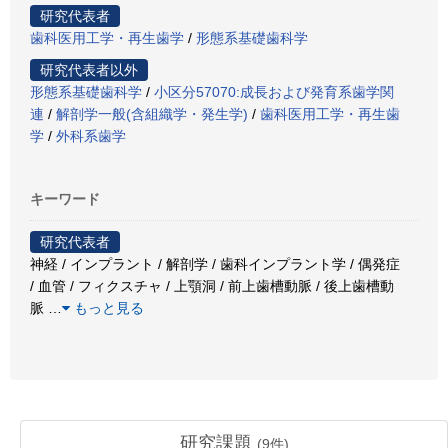
研究代表者
歯科医用工学・再生歯学
/
形態系基礎歯科学
研究代表者以外
形態系基礎歯科学
/
小区分57070:成長および発育系歯学関
連
/
解剖学一般(含組織学・発生学)
/
歯科医用工学・再生歯
学
/
外科系歯学
キーワード
研究代表者
神経 / インプラント / 解剖学 / 歯科インプラント学 / 偶発症
/ 血管 / フィクスチャ / 上顎洞 / 前上歯槽動脈 / 後上歯槽動
脈
…
もっと見る
研究課題
(
9
件)