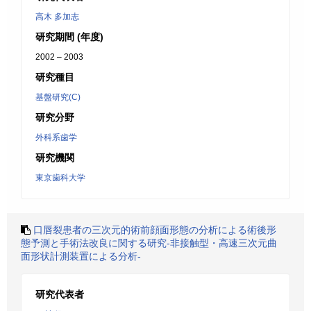
高木 多加志
研究期間 (年度)
2002 – 2003
研究種目
基盤研究(C)
研究分野
外科系歯学
研究機関
東京歯科大学
口唇裂患者の三次元的術前顔面形態の分析による術後形
態予測と手術法改良に関する研究-非接触型・高速三次元曲
面形状計測装置による分析-
研究代表者