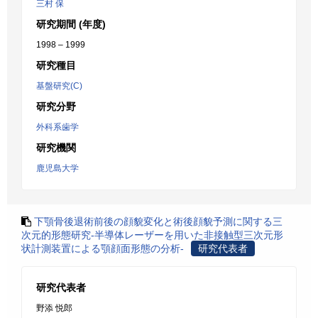
三村 保
研究期間 (年度)
1998 – 1999
研究種目
基盤研究(C)
研究分野
外科系歯学
研究機関
鹿児島大学
下顎骨後退術前後の顔貌変化と術後顔貌予測に関する三
次元的形態研究-半導体レーザーを用いた非接触型三次元形
状計測装置による顎顔面形態の分析-
研究代表者
研究代表者
野添 悦郎