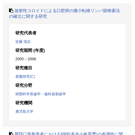
放射性コロイドによる口腔癌の微小転移リンパ節検索法
の確立に関する研究
研究代表者
佐藤 強志
研究期間 (年度)
2005 – 2006
研究種目
基盤研究(C)
研究分野
病態科学系歯学・歯科放射線学
研究機関
鹿児島大学
唇顎口蓋裂患者におけるPRP(多血小板皿漿)の有用性に関