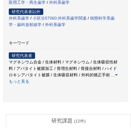
医用工学・再生歯学
/
外科系歯学
研究代表者以外
外科系歯学
/
小区分57060:外科系歯学関連
/
病態科学系歯
学・歯科放射線学
/
外科系歯学
キーワード
研究代表者
マグネシウム合金 / 生体材料 / マグネシウム / 生体吸収性材
料 / アパタイト被膜加工 / 骨増生材料 / 骨接合材料 / ハイド
ロキシアパタイト被膜 / 生体吸収材料 / 外科的矯正手術
…
もっと見る
研究課題
(
12
件)