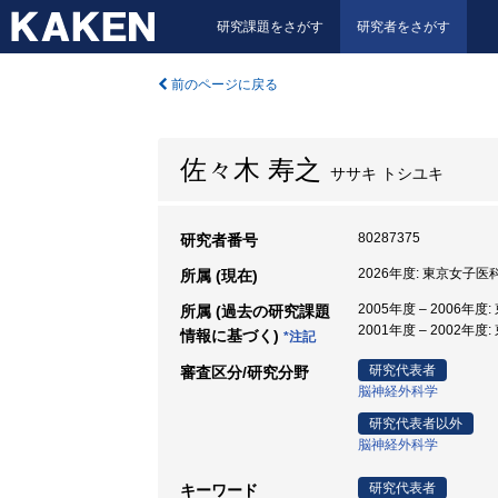
研究課題をさがす
研究者をさがす
前のページに戻る
佐々木 寿之
ササキ トシユキ
80287375
研究者番号
2026年度: 東京女子医
所属 (現在)
2005年度 – 2006年
所属 (過去の研究課題
2001年度 – 2002年
情報に基づく)
*注記
研究代表者
審査区分/研究分野
脳神経外科学
研究代表者以外
脳神経外科学
研究代表者
キーワード