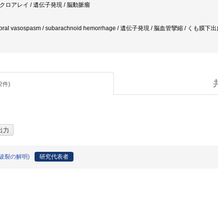
マイクロアレイ / 遺伝子発現 / 脳動脈瘤
cerebral vasospasm / subarachnoid hemorrhage / 遺伝子発現 / 脳血管攣縮 / くも膜下
2
件)
破裂の解明)
研究代表者