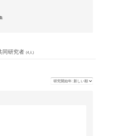
出血
共同研究者
(
4
人)