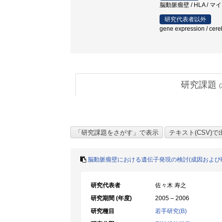
脳動脈瘤壁 / HLA / 
研究代表者以外
gene expression / 
研究課題
(
脳動脈瘤壁における遺伝子発現の検討(成因および
研究代表者
佐々木 寿之
研究期間 (年度)
2005 – 2006
研究種目
若手研究(B)