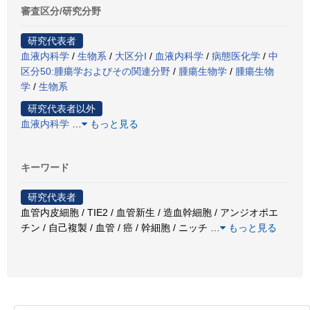
審査区分/研究分野
研究代表者
血液内科学
/
生物系
/
大区分I
/
血液内科学
/
病態医化学
/
中
区分50:腫瘍学およびその関連分野
/
腫瘍生物学
/
腫瘍生物
学
/
生物系
研究代表者以外
血液内科学
…
もっと見る
キーワード
研究代表者
血管内皮細胞 / TIE2 / 血管新生 / 造血幹細胞 / アンジオポエ
チン / 自己複製 / 血管 / 癌 / 幹細胞 / ニッチ
…
もっと見る