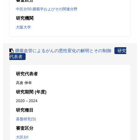
審査区分
中区分50:腫瘍学およびその関連分野
研究機関
大阪大学
腫瘍血管によるがんの悪性変化の解明とその制御
研究
代表者
研究代表者
高倉 伸幸
研究期間 (年度)
2020 – 2024
研究種目
基盤研究(S)
審査区分
大区分I