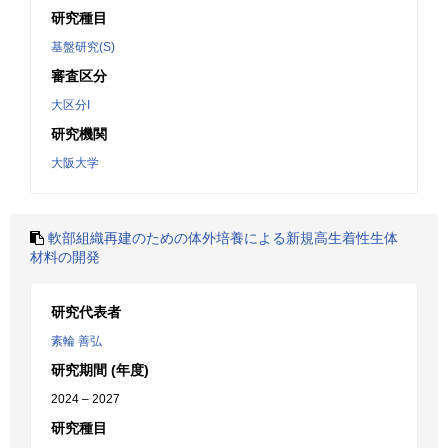
研究種目
基盤研究(S)
審査区分
大区分I
研究機関
大阪大学
軟部組織再建のための体外培養による新規高生着性生体
材料の開発
研究代表者
素輪 善弘
研究期間 (年度)
2024 – 2027
研究種目