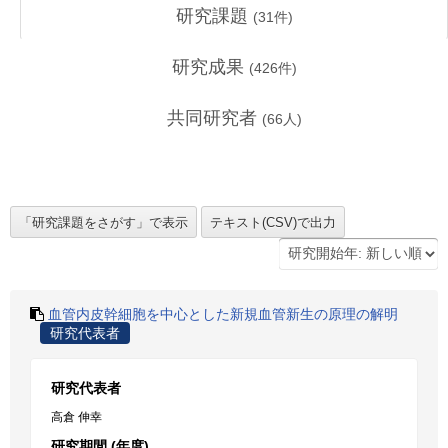
研究課題
(
31
件)
研究成果
(
426
件)
共同研究者
(
66
人)
血管内皮幹細胞を中心とした新規血管新生の原理の解明
研究代表者
研究代表者
高倉 伸幸
研究期間 (年度)