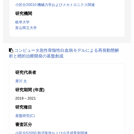
小区分20010:機械力学およびメカトロニクス関連
研究機関
岐阜大学
富山県立大学
コンピュータ急性骨髄性白血病モデルによる再発動態解
析と標的治療開発の基盤創成
研究代表者
犀川 太
研究期間 (年度)
2019 – 2021
研究種目
基盤研究(C)
審査区分
小区分52050:胎児医学および小児成育学関連