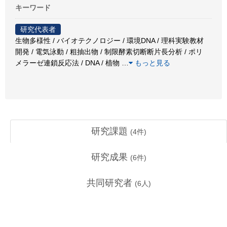
キーワード
研究代表者
生物多様性 / バイオテクノロジー / 環境DNA / 理科実験教材
開発 / 電気泳動 / 粗抽出物 / 制限酵素切断断片長分析 / ポリ
メラーゼ連鎖反応法 / DNA / 植物
…
もっと見る
研究課題
(
4
件)
研究成果
(
6
件)
共同研究者
(
6
人)