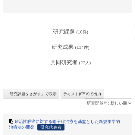
研究課題
(
10
件)
研究成果
(
114
件)
共同研究者
(
27
人)
難治性膵癌に対する陽子線治療を基盤とした新規集学的
治療法の開発
研究代表者