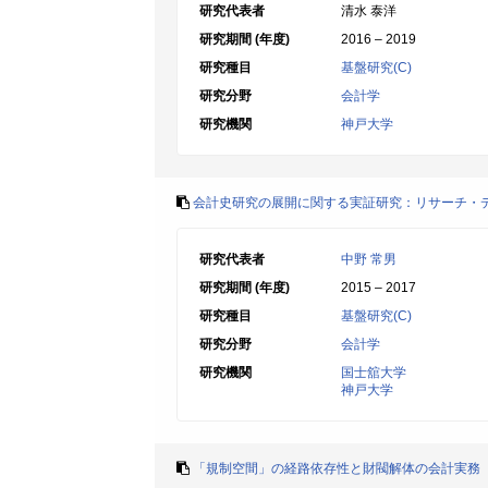
研究代表者
清水 泰洋
研究期間 (年度)
2016 – 2019
研究種目
基盤研究(C)
研究分野
会計学
研究機関
神戸大学
会計史研究の展開に関する実証研究：リサーチ・
研究代表者
中野 常男
研究期間 (年度)
2015 – 2017
研究種目
基盤研究(C)
研究分野
会計学
研究機関
国士舘大学
神戸大学
「規制空間」の経路依存性と財閥解体の会計実務