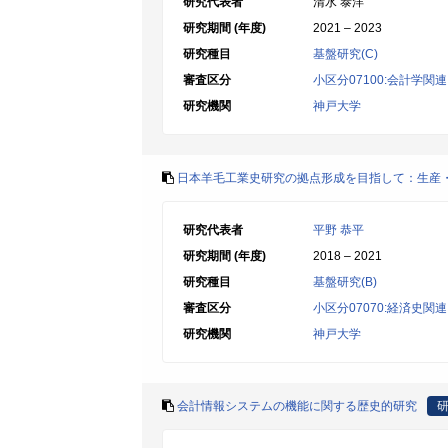
研究代表者
清水 泰洋
研究期間 (年度)
2021 – 2023
研究種目
基盤研究(C)
審査区分
小区分07100:会計学関連
研究機関
神戸大学
日本羊毛工業史研究の拠点形成を目指して：生産
研究代表者
平野 恭平
研究期間 (年度)
2018 – 2021
研究種目
基盤研究(B)
審査区分
小区分07070:経済史関連
研究機関
神戸大学
会計情報システムの機能に関する歴史的研究