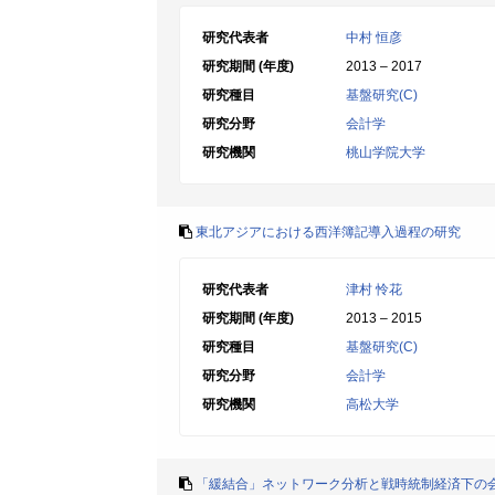
研究代表者
中村 恒彦
研究期間 (年度)
2013 – 2017
研究種目
基盤研究(C)
研究分野
会計学
研究機関
桃山学院大学
東北アジアにおける西洋簿記導入過程の研究
研究代表者
津村 怜花
研究期間 (年度)
2013 – 2015
研究種目
基盤研究(C)
研究分野
会計学
研究機関
高松大学
「緩結合」ネットワーク分析と戦時統制経済下の