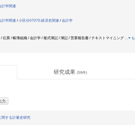
:会計学関連
:会計学関連
/
小区分07070:経済史関連
/
会計学
 / 伝票 / 帳簿組織 / 会計学 / 複式簿記 / 簿記 / 営業報告書 / テキストマイニング
…
も
研究成果
(
59
件)
に関する計量史研究