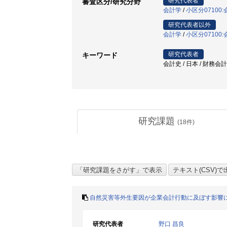
研究代表者
審査区分/研究分野
会計学
/
小区分07100
研究代表者以外
会計学
/
小区分07100
研究代表者
キーワード
会計史 / 日本 / 財務会計
研究課題
(
18
件)
自然災害等外生要因が企業会計行動に及ぼす影響
研究代表者
野口 昌良