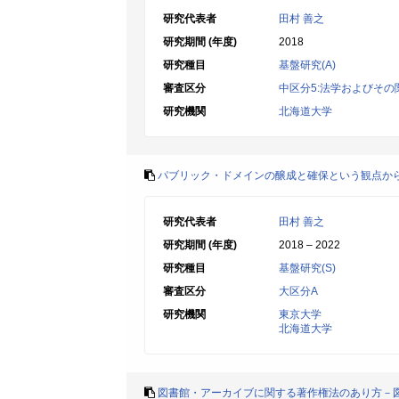
研究代表者
田村 善之
研究期間 (年度)
2018
研究種目
基盤研究(A)
審査区分
中区分5:法学およびその
研究機関
北海道大学
パブリック・ドメインの醸成と確保という観点か
研究代表者
田村 善之
研究期間 (年度)
2018 – 2022
研究種目
基盤研究(S)
審査区分
大区分A
研究機関
東京大学
北海道大学
図書館・アーカイブに関する著作権法のあり方－