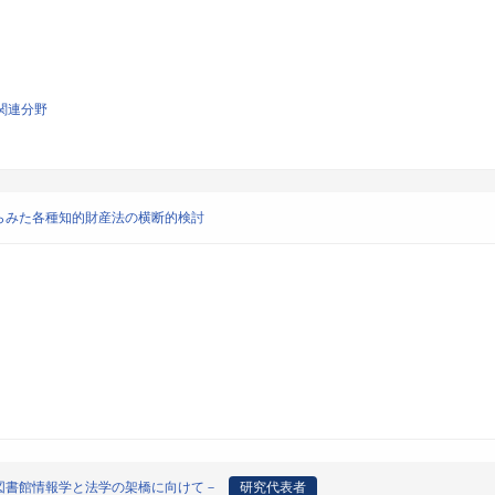
関連分野
らみた各種知的財産法の横断的検討
図書館情報学と法学の架橋に向けて－
研究代表者