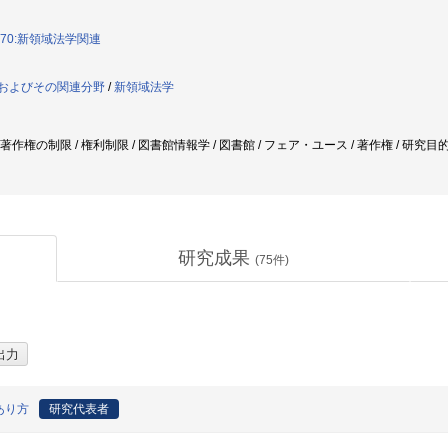
070:新領域法学関連
学およびその関連分野
/
新領域法学
/ 著作権の制限 / 権利制限 / 図書館情報学 / 図書館 / フェア・ユース / 著作権 / 研
研究成果
(
75
件)
あり方
研究代表者