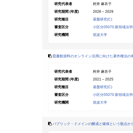
研究代表者
村井 麻衣子
研究期間 (年度)
2026 – 2029
研究種目
基盤研究(C)
審査区分
小区分05070:新領域法
研究機関
筑波大学
図書館資料のオンライン活用に向けた著作権法の
研究代表者
村井 麻衣子
研究期間 (年度)
2021 – 2025
研究種目
基盤研究(C)
審査区分
小区分05070:新領域法
研究機関
筑波大学
パブリック・ドメインの醸成と確保という観点か