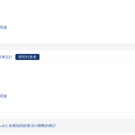
学関連
将来設計
研究代表者
学関連
らみた各種知的財産法の横断的検討