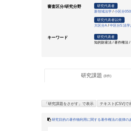
研究代表者
審査区分/研究分野
新領域法学
/
小区分05
研究代表者以外
大区分A
/
中区分5:法
研究代表者
キーワード
知的財産法 / 著作権法 
研究課題
(
8
件)
研究目的の著作物利用に関する著作権法の規律の