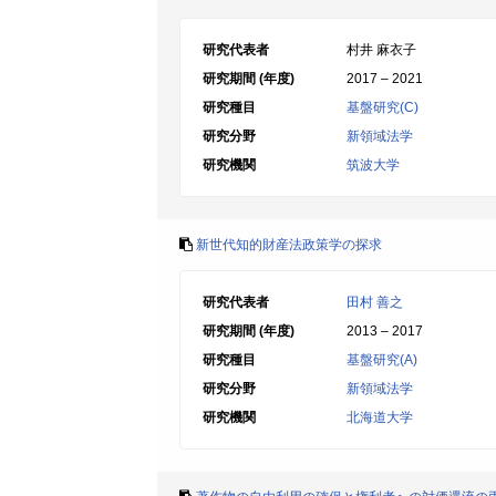
研究代表者
村井 麻衣子
研究期間 (年度)
2017 – 2021
研究種目
基盤研究(C)
研究分野
新領域法学
研究機関
筑波大学
新世代知的財産法政策学の探求
研究代表者
田村 善之
研究期間 (年度)
2013 – 2017
研究種目
基盤研究(A)
研究分野
新領域法学
研究機関
北海道大学