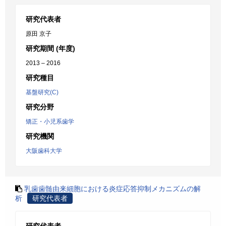
研究代表者
原田 京子
研究期間 (年度)
2013 – 2016
研究種目
基盤研究(C)
研究分野
矯正・小児系歯学
研究機関
大阪歯科大学
乳歯歯髄由来細胞における炎症応答抑制メカニズムの解
析
研究代表者