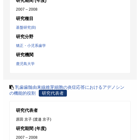
研究期間 (年度)
2007 – 2008
研究種目
基盤研究(B)
研究分野
矯正・小児系歯学
研究機関
鹿児島大学
乳歯歯髄由来線維芽細胞の炎症応答におけるアデノシン
の機能的役割
研究代表者
研究代表者
原田 京子 (渡邉 京子)
研究期間 (年度)
2007 – 2008