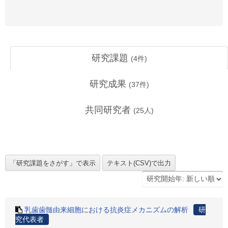
研究課題
(
4
件)
研究成果
(
37
件)
共同研究者
(
25
人)
乳歯歯髄由来細胞における抗炎症メカニズムの解析
研
究代表者