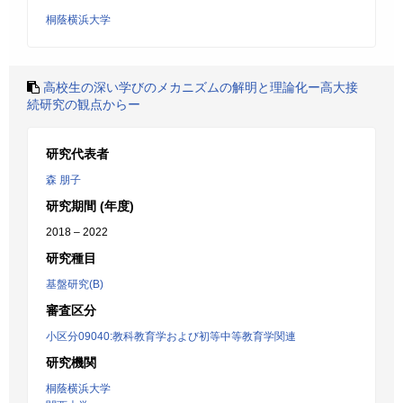
桐蔭横浜大学
高校生の深い学びのメカニズムの解明と理論化ー高大接
続研究の観点からー
研究代表者
森 朋子
研究期間 (年度)
2018 – 2022
研究種目
基盤研究(B)
審査区分
小区分09040:教科教育学および初等中等教育学関連
研究機関
桐蔭横浜大学