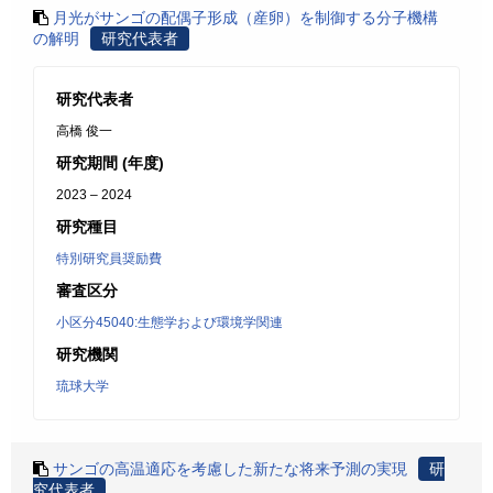
月光がサンゴの配偶子形成（産卵）を制御する分子機構
の解明
研究代表者
研究代表者
高橋 俊一
研究期間 (年度)
2023 – 2024
研究種目
特別研究員奨励費
審査区分
小区分45040:生態学および環境学関連
研究機関
琉球大学
サンゴの高温適応を考慮した新たな将来予測の実現
研
究代表者