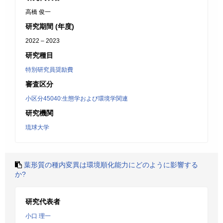
高橋 俊一
研究期間 (年度)
2022 – 2023
研究種目
特別研究員奨励費
審査区分
小区分45040:生態学および環境学関連
研究機関
琉球大学
葉形質の種内変異は環境順化能力にどのように影響する
か?
研究代表者
小口 理一