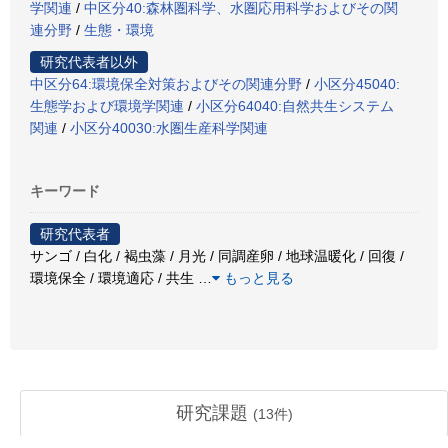
学関連
/
中区分40:森林圏科学、水圏応用科学およびその関
連分野
/
生態・環境
研究代表者以外
中区分64:環境保全対策およびその関連分野
/
小区分45040:
生態学および環境学関連
/
小区分64040:自然共生システム
関連
/
小区分40030:水圏生産科学関連
キーワード
研究代表者
サンゴ / 白化 / 褐虫藻 / 月光 / 同調産卵 / 地球温暖化 / 回復 /
環境保全 / 環境適応 / 共生
…
もっと見る
研究課題
(
13
件)