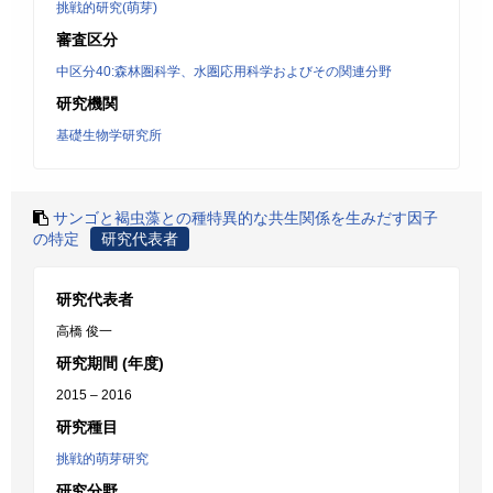
挑戦的研究(萌芽)
審査区分
中区分40:森林圏科学、水圏応用科学およびその関連分野
研究機関
基礎生物学研究所
サンゴと褐虫藻との種特異的な共生関係を生みだす因子
の特定
研究代表者
研究代表者
高橋 俊一
研究期間 (年度)
2015 – 2016
研究種目
挑戦的萌芽研究
研究分野