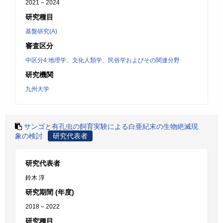
2021 – 2024
研究種目
基盤研究(A)
審査区分
中区分4:地理学、文化人類学、民俗学およびその関連分野
研究機関
九州大学
サンゴと有孔虫の飼育実験による白亜紀末の生物絶滅現
象の検討
研究代表者
研究代表者
鈴木 淳
研究期間 (年度)
2018 – 2022
研究種目