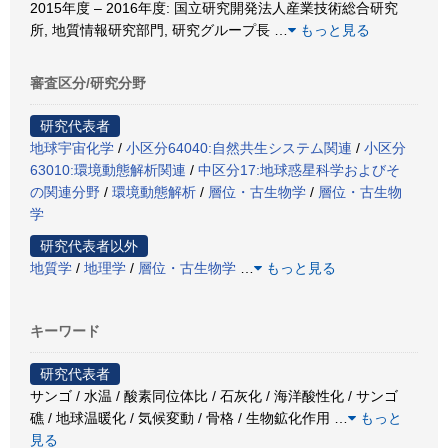
2015年度 – 2016年度: 国立研究開発法人産業技術総合研究
所, 地質情報研究部門, 研究グループ長
…
もっと見る
審査区分/研究分野
研究代表者
地球宇宙化学
/
小区分64040:自然共生システム関連
/
小区分
63010:環境動態解析関連
/
中区分17:地球惑星科学およびそ
の関連分野
/
環境動態解析
/
層位・古生物学
/
層位・古生物
学
研究代表者以外
地質学
/
地理学
/
層位・古生物学
…
もっと見る
キーワード
研究代表者
サンゴ / 水温 / 酸素同位体比 / 石灰化 / 海洋酸性化 / サンゴ
礁 / 地球温暖化 / 気候変動 / 骨格 / 生物鉱化作用
…
もっと
見る