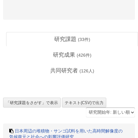
研究課題
(
33
件)
研究成果
(
426
件)
共同研究者
(
126
人)
日本周辺の堆積物・サンゴ試料を用いた高時間解像度の
気候復元と社会への影響評価研究