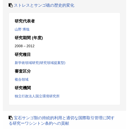
ストレスとサンゴ礁の歴史的変化
研究代表者
山野 博哉
研究期間 (年度)
2008 – 2012
研究種目
新学術領域研究(研究領域提案型)
審査区分
複合領域
研究機関
独立行政法人国立環境研究所
宝石サンゴ類の持続的利用と適切な国際取引管理に関す
る研究ーワシントン条約への貢献