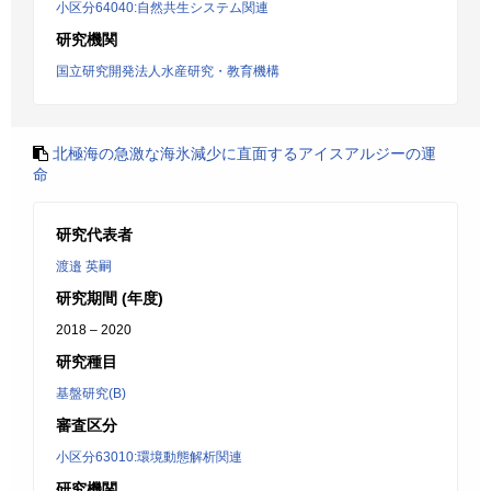
小区分64040:自然共生システム関連
研究機関
国立研究開発法人水産研究・教育機構
北極海の急激な海氷減少に直面するアイスアルジーの運
命
研究代表者
渡邉 英嗣
研究期間 (年度)
2018 – 2020
研究種目
基盤研究(B)
審査区分
小区分63010:環境動態解析関連
研究機関