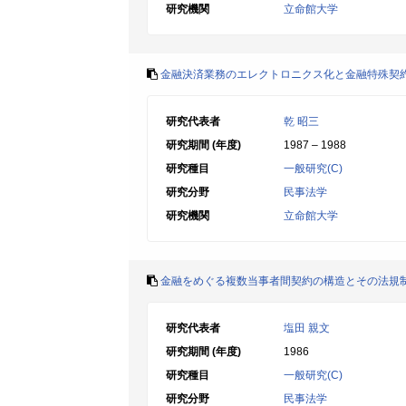
研究機関
立命館大学
金融決済業務のエレクトロニクス化と金融特殊契
研究代表者
乾 昭三
研究期間 (年度)
1987 – 1988
研究種目
一般研究(C)
研究分野
民事法学
研究機関
立命館大学
金融をめぐる複数当事者間契約の構造とその法規
研究代表者
塩田 親文
研究期間 (年度)
1986
研究種目
一般研究(C)
研究分野
民事法学