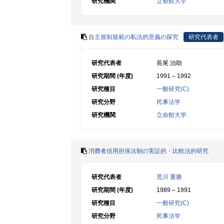
研究機関
立命館大学
自主規制規範の私法的意義の探究
研究代表者
研究代表者
長尾 治助
研究期間 (年度)
1991 – 1992
研究種目
一般研究(C)
研究分野
民事法学
研究機関
立命館大学
消費者信用担保法制の実証的・比較法的研究
研究代表者
荒川 重勝
研究期間 (年度)
1989 – 1991
研究種目
一般研究(C)
研究分野
民事法学