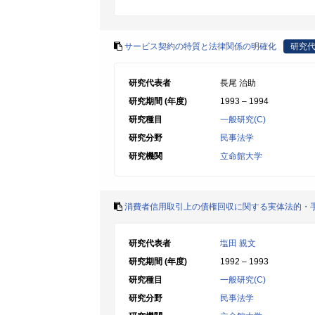
サービス契約の特質と法律関係の明確化
研究
研究代表者
長尾 治助
研究期間 (年度)
1993 – 1994
研究種目
一般研究(C)
研究分野
民事法学
研究機関
立命館大学
消費者信用取引上の債権回収に関する実体法的・
研究代表者
塩田 親文
研究期間 (年度)
1992 – 1993
研究種目
一般研究(C)
研究分野
民事法学