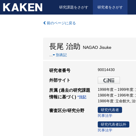
研究課題をさがす
研究者をさがす
前のページに戻る
長尾 治助
NAGAO Jisuke
…
別表記
90014430
研究者番号
外部サイト
1998年度 – 1999年度
所属 (過去の研究課題
1986年度 – 1996年度
情報に基づく)
*注記
1986年度: 立命館大, 
研究代表者
審査区分/研究分野
民事法学
研究代表者以外
民事法学