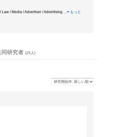
w / Media / Advertiser / Advertising
…
もっと
共同研究者
(
25
人)