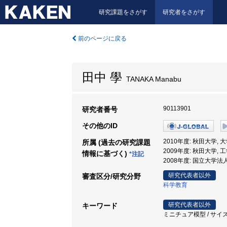
研究課題をさがす
研究者をさがす
前のページに戻る
田中 學
TANAKA Manabu
90113901
研究者番号
その他のID
2010年度: 秋田大学,
所属 (過去の研究課題
2009年度: 秋田大学, 
情報に基づく)
*注記
2008年度: 国立大学法
研究代表者以外
審査区分/研究分野
科学教育
研究代表者以外
キーワード
ミニチュア模型 / サイズ変換