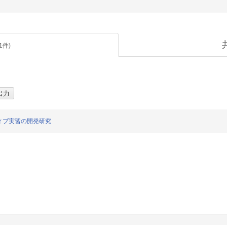
1
件)
ィブ実習の開発研究