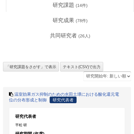
研究課題
(
14
件)
研究成果
(
78
件)
共同研究者
(
26
人)
温室効果ガス抑制のための水田土壌における酸化還元電
位の分布形成と制御
研究代表者
研究代表者
平松 研
研究期間 (年度)