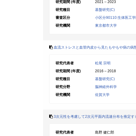
研究期間 (年度)
2021 – 2023
研究種目
基盤研究(C)
審査区分
小区分90110:生体医工
研究機関
東京都市大学
血流ストレスと血管内皮から見たもやもや病の病
研究代表者
松尾 宗明
研究期間 (年度)
2016 – 2018
研究種目
基盤研究(C)
研究分野
脳神経外科学
研究機関
佐賀大学
3次元性を考慮して2次元平面内流速分布を推定す
研究代表者
島野 健仁郎