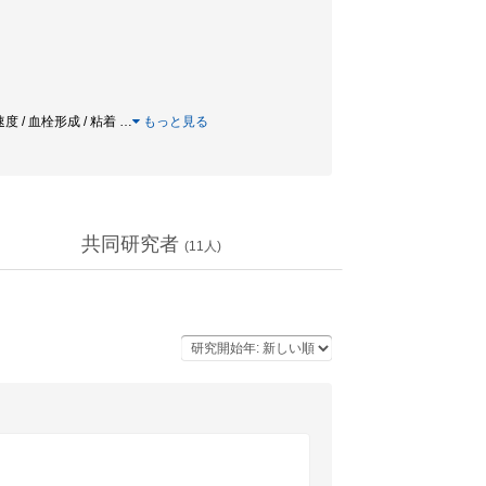
度 / 血栓形成 / 粘着
…
もっと見る
共同研究者
(
11
人)