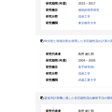
研究期間 (年度)
2015 – 2017
研究種目
挑戦的萌芽研究
研究分野
流体工学
研究機関
東京都市大学
時分割と領域分割を併用した非圧縮性流れ計算の
研究代表者
島野 健仁郎
研究期間 (年度)
2004 – 2005
研究種目
若手研究(B)
研究分野
流体工学
研究機関
武蔵工業大学
超並列計算機に適した非圧縮性流れ解析手法の開
研究代表者
島野 健仁郎