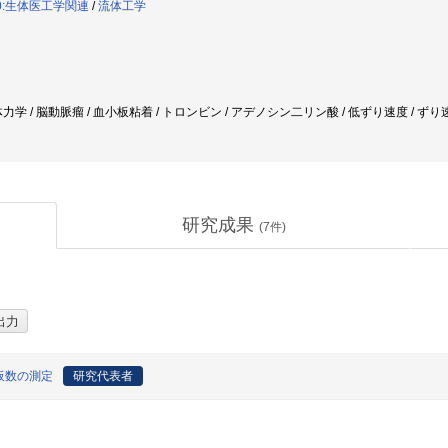
10:生体医工学関連
/
流体工学
学 / 脳動脈瘤 / 血小板粘着 / トロンビン / アデノシン二リン酸 / 低ずり速度 / ずり速
研究成果
(
7
件)
板数の測定
研究代表者