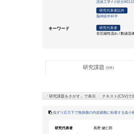
流体工学
/
小区分901
研究代表者以外
脳神経外科学
研究代表者
キーワード
非圧縮性流れ / 数値流体力
研究課題
(
5
件)
低ずり応力下で無損傷の内皮細胞に粘着する血小
研究代表者
島野 健仁郎