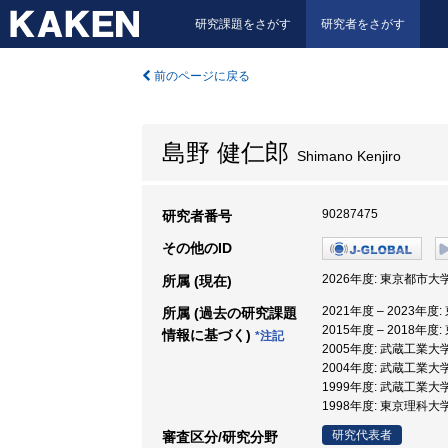
研究課題をさがす
研究者をさがす
前のページに戻る
島野 健仁郎
Shimano Kenjiro
90287475
研究者番号
その他のID
2026年度: 東京都市大学
所属 (現在)
2021年度 – 2023年
所属 (過去の研究課題
2015年度 – 2018年度
情報に基づく)
*注記
2005年度: 武蔵工業大学
2004年度: 武蔵工業大学
1999年度: 武蔵工業大学
1998年度: 東京理科大
研究代表者
審査区分/研究分野