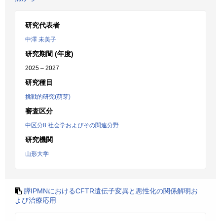
研究代表者
中澤 未美子
研究期間 (年度)
2025 – 2027
研究種目
挑戦的研究(萌芽)
審査区分
中区分8:社会学およびその関連分野
研究機関
山形大学
膵IPMNにおけるCFTR遺伝子変異と悪性化の関係解明お
よび治療応用