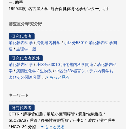
ー, 助手
1999年度: 名古屋大学, 総合保健体育化学センター, 助手
審査区分/研究分野
研究代表者
消化器内科学
/
消化器内科学
/
小区分53010:消化器内科学関
連
/
生理学一般
研究代表者以外
消化器内科学
/
小区分53010:消化器内科学関連
/
消化器内科
学
/
病態医化学
/
生物系
/
中区分53:器官システム内科学お
よびその関連分野
…
もっと見る
キーワード
研究代表者
CFTR / 膵導管細胞 / 単離小葉間膵管 / 嚢胞性線維症 /
SLC26A6 / 膵管 / 多発性嚢胞腎症 / 汗中Cl^-濃度 / 慢性膵炎
/ HCO_3^-分泌
…
もっと見る