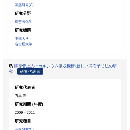
基盤研究(C)
研究分野
病態医化学
研究機関
中部大学
名古屋大学
膵導管上皮のカルシウム吸収機構-新しい膵石予防法の研
究-
研究代表者
研究代表者
石黒 洋
研究期間 (年度)
2009 – 2011
研究種目
基盤研究(C)