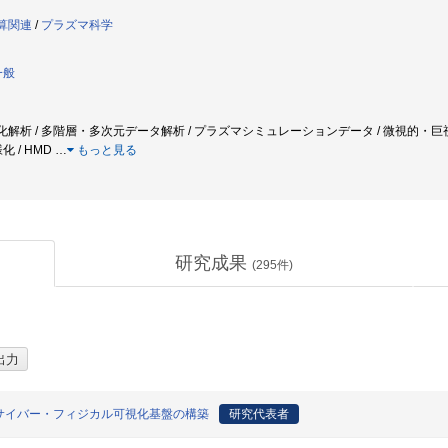
計算関連
/
プラズマ科学
一般
視化解析 / 多階層・多次元データ解析 / プラズマシミュレーションデータ / 微視的・巨視
化 / HMD
…
もっと見る
研究成果
(
295
件)
サイバー・フィジカル可視化基盤の構築
研究代表者