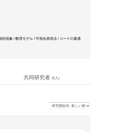
的現象 / 数理モデル / 可視化表現法 / コードの最適
共同研究者
(
6
人)