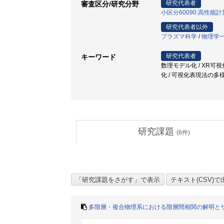
研究代表者
審査区分/研究分野
小区分60090:高性能
研究代表者以外
プラズマ科学
/
物理学
研究代表者
キーワード
数理モデル化 / XR可
化 / 可視化表現法の多様
研究課題
(
6
件)
多階層・複合物理系における階層間相関の解明と