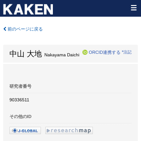
前のページに戻る
中山 大地
ORCID連携する
*注記
Nakayama Daichi
研究者番号
90336511
その他のID