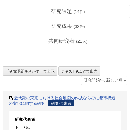
研究課題
(
14
件)
研究成果
(
32
件)
共同研究者
(
21
人)
近代期の東京における社会地図の作成ならびに都市構造
の変化に関する研究
研究代表者
研究代表者
中山 大地