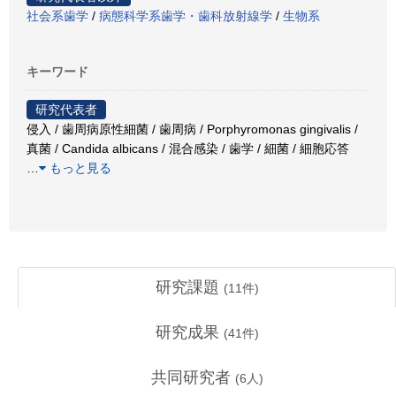
社会系歯学
/
病態科学系歯学・歯科放射線学
/
生物系
キーワード
研究代表者
侵入 / 歯周病原性細菌 / 歯周病 / Porphyromonas gingivalis /
真菌 / Candida albicans / 混合感染 / 歯学 / 細菌 / 細胞応答
…
もっと見る
研究課題
(
11
件)
研究成果
(
41
件)
共同研究者
(
6
人)