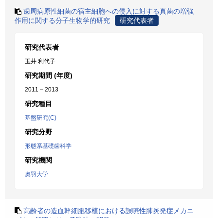
歯周病原性細菌の宿主細胞への侵入に対する真菌の増強
作用に関する分子生物学的研究
研究代表者
研究代表者
玉井 利代子
研究期間 (年度)
2011 – 2013
研究種目
基盤研究(C)
研究分野
形態系基礎歯科学
研究機関
奥羽大学
高齢者の造血幹細胞移植における誤嚥性肺炎発症メカニ