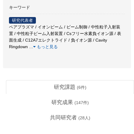
キーワード
研究代表者
ペアプラズマ / イオンビーム / ビーム制御 / 中性粒子入射装
置 / 中性粒子ビーム入射装置 / Csフリー水素負イオン源 / 表
面生成 / C12A7エレクトライド / 負イオン源 / Cavity
Ringdown
…
もっと見る
研究課題
(
6
件)
研究成果
(
147
件)
共同研究者
(
28
人)