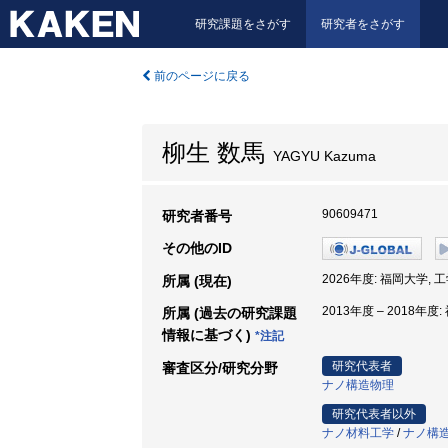
研究課題をさがす
研究者をさがす
前のページに戻る
柳生 数馬
YAGYU Kazuma
90609471
研究者番号
その他のID
2026年度: 福岡大学, 
所属 (現在)
2013年度 – 2018年度
所属 (過去の研究課題
情報に基づく)
*注記
研究代表者
審査区分/研究分野
ナノ構造物理
研究代表者以外
ナノ材料工学
/
ナノ構