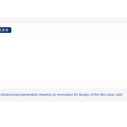
代表者
 photocurrent generation drawing an innovation for design of thin-film solar cells