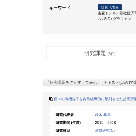
研究代表者
キーワード
走査トンネル顕微鏡(STM)
ム / SiC / グラフェン
…
研究課題
(
3
件)
個々の有機分子を自己組織的に配列させた超高密
研究代表者
鈴木 孝将
研究期間 (年度)
2015 – 2018
研究種目
基盤研究(C)