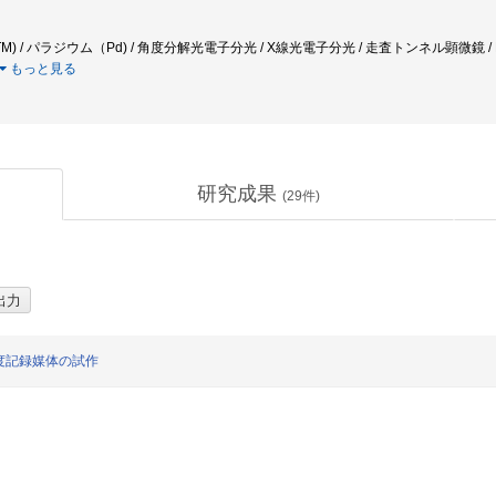
 / パラジウム（Pd) / 角度分解光電子分光 / X線光電子分光 / 走査トンネル顕微鏡 / Pd 
もっと見る
研究成果
(
29
件)
度記録媒体の試作