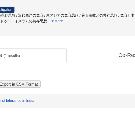
stigator
の寛容思想 / 近代西洋の寛容 / 東アジアの寛容思想 / 異る宗教との共存思想 / 寛容と
 ヒンドゥー・イスラムの共存思想
…
More
ts
Co-Re
(
1
results)
 of tolerance in India