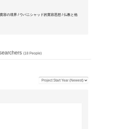
非寛容の境界 / ウパニシャッド的寛容思想 / 仏教と他
searchers
(
18
People)