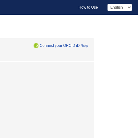
How to Use
Connect your ORCID iD
*help