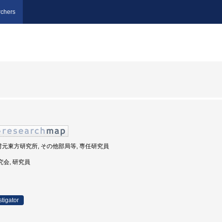
chers
中村元東方研究所, その他部局等, 専任研究員
究会, 研究員
stigator