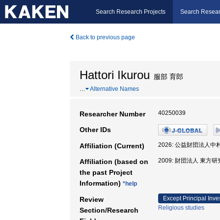
Search Research Projects
Search Resear
Back to previous page
Hattori Ikurou
服部 育郎
…
Alternative Names
40250039
Researcher Number
Other IDs
2026: 公益財団法人
Affiliation (Current)
2009: 財団法人 東方研
Affiliation (based on
the past Project
Information)
*help
Except Principal Inve
Review
Religious studies
Section/Research