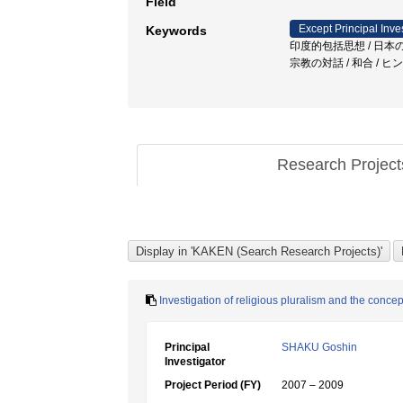
Field
Except Principal Inve
Keywords
印度的包括思想 / 日本
宗教の対話 / 和合 /
Research Projec
Investigation of religious pluralism and the concept
Principal
SHAKU Goshin
Investigator
Project Period (FY)
2007 – 2009