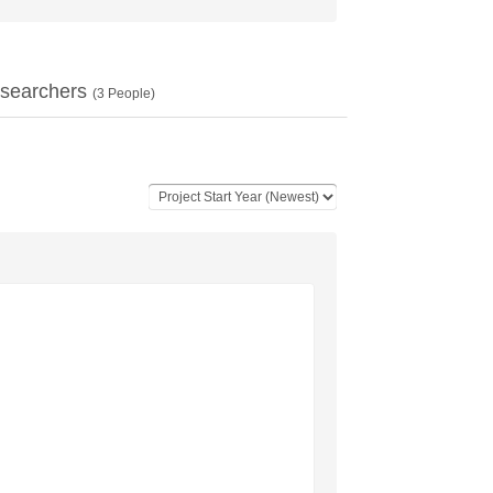
searchers
(
3
People)