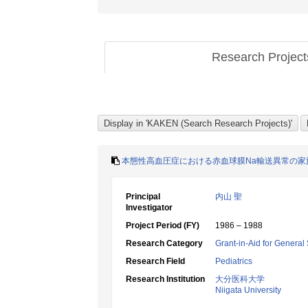
Research Projec
本態性高血圧症における赤血球膜Na輸送異常の
Principal
内山 聖
Investigator
Project Period (FY)
1986 – 1988
Research Category
Grant-in-Aid for General 
Research Field
Pediatrics
Research Institution
大分医科大学
Niigata University