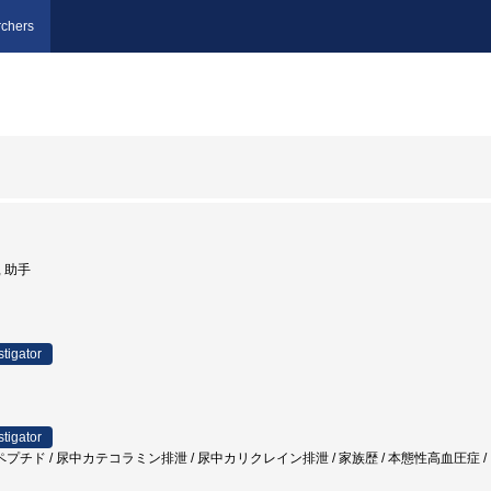
chers
, 助手
stigator
stigator
ド / 尿中カテコラミン排泄 / 尿中カリクレイン排泄 / 家族歴 / 本態性高血圧症 / ラ