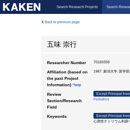
Search Research Projects
Search Resear
Back to previous page
五味 崇行
70183358
Researcher Number
1987: 新潟大学, 医学部
Affiliation (based on
the past Project
Information)
*help
Except Principal Inve
Review
Pediatrics
Section/Research
Field
Except Principal Inve
Keywords
心房性ナトリウム利尿ペプチ