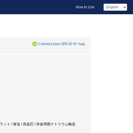
How to Use
Connect your ORCID iD
*help
ット / 食塩 / 高血圧 / 赤血球膜ナトリウム輸送