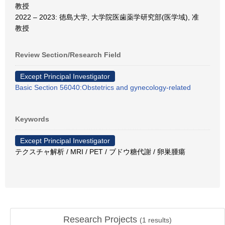
教授
2022 – 2023: 徳島大学, 大学院医歯薬学研究部(医学域), 准
教授
Review Section/Research Field
Except Principal Investigator
Basic Section 56040:Obstetrics and gynecology-related
Keywords
Except Principal Investigator
テクスチャ解析 / MRI / PET / ブドウ糖代謝 / 卵巣腫瘍
Research Projects
(
1
results)