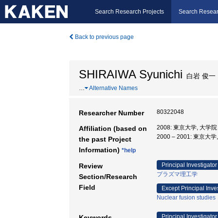
Search Research Projects
Search Resear
Back to previous page
SHIRAIWA Syunichi
白岩 俊一
…
Alternative Names
80322048
Researcher Number
2008: 東京大学, 大
Affiliation (based on
2000 – 2001: 東
the past Project
Information)
*help
Principal Investigator
Review
プラズマ理工学
Section/Research
Field
Except Principal Inve
Nuclear fusion studies
Principal Investigator
Keywords