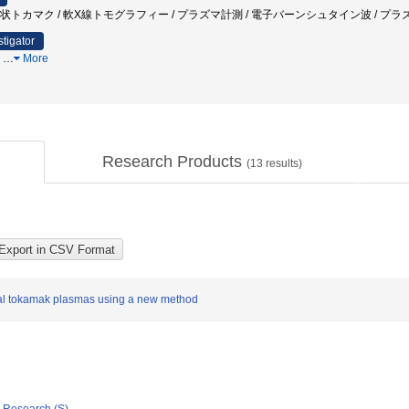
 球状トカマク / 軟X線トモグラフィー / プラズマ計測 / 電子バーンシュタイン波 / プ
stigator
波
…
More
Research Products
(
13
results)
cal tokamak plasmas using a new method