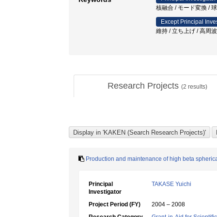
核融合 / モード変換 /
Except Principal Inve
維持 / 立ち上げ / 高周
Research Projects
(
2
results)
Production and maintenance of high beta spheri
Principal
TAKASE Yuichi
Investigator
Project Period (FY)
2004 – 2008