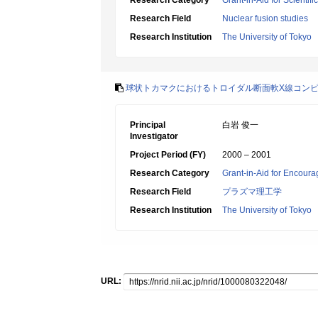
Research Category
Grant-in-Aid for Scientif
Research Field
Nuclear fusion studies
Research Institution
The University of Tokyo
球状トカマクにおけるトロイダル断面軟X線コン
Principal
白岩 俊一
Investigator
Project Period (FY)
2000 – 2001
Research Category
Grant-in-Aid for Encoura
Research Field
プラズマ理工学
Research Institution
The University of Tokyo
URL: