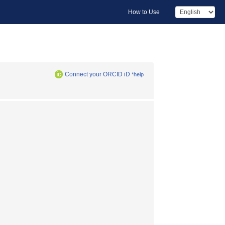
How to Use
Connect your ORCID iD
*help