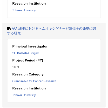
Research Institution
Tohoku University
がん細胞におけるヘムオキシゲナーゼ遺伝子の発現に関
する研究
Principal Investigator
SHIBAHARA Shigeki
Project Period (FY)
1989
Research Category
Grant-in-Aid for Cancer Research
Research Institution
Tohoku University