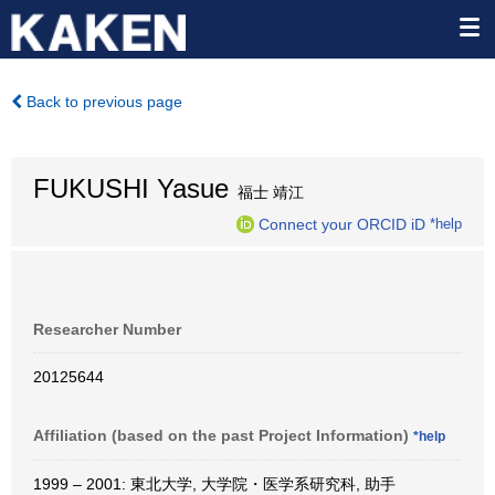
Back to previous page
FUKUSHI Yasue
福士 靖江
Connect your ORCID iD
*help
Researcher Number
20125644
Affiliation (based on the past Project Information)
*help
1999 – 2001: 東北大学, 大学院・医学系研究科, 助手