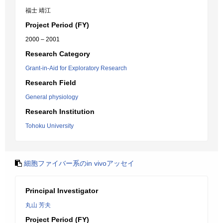
福士 靖江
Project Period (FY)
2000 – 2001
Research Category
Grant-in-Aid for Exploratory Research
Research Field
General physiology
Research Institution
Tohoku University
細胞ファイバー系のin vivoアッセイ
Principal Investigator
丸山 芳夫
Project Period (FY)