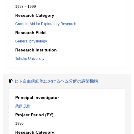
1998 – 1999
Research Category
Grant-in-Aid for Exploratory Research
Research Field
General physiology
Research Institution
Tohoku University
ヒト白血病細胞におけるヘム分解の調節機構
Principal Investigator
柴原 茂樹
Project Period (FY)
1990
Research Category